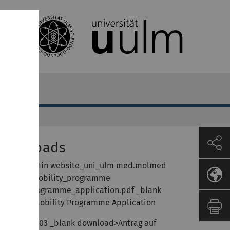
Downloads
link fileadmin website_uni_ulm med.molmed
ormulare mobility_programme
obility_programme_application.pdf _blank
ownload>Mobility Programme Application
link file:64703 _blank download>Antrag auf