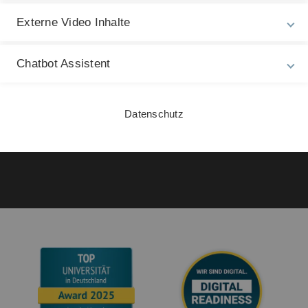
Impressum
Be
Externe Video Inhalte
Zu
Datenschutz
27
Chatbot Assistent
Barrierefreiheit
Gebärdensprache
Datenschutz
Leichte Sprache