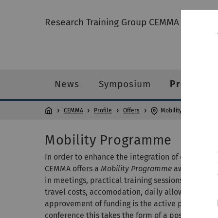
Research Training Group CEMMA
News
Symposium
Profile
CEMMA
Profile
Offers
Mobility Programme
Mobility Programme
In order to enhance the integration of our PhD st
CEMMA offers a
Mobility Programme
awarding fin
in meetings, practical training sessions or wor
travel costs, accomodation, daily allowance, cour
approvement of funding is the active participatio
conference this takes the form of a poster present