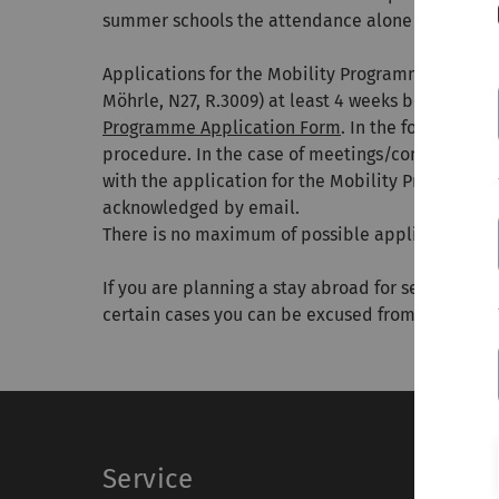
summer schools the attendance alone counts as a
Applications for the Mobility Programme have to 
Möhrle, N27, R.3009) at least 4 weeks before trav
Programme Application Form
. In the form you c
procedure. In the case of meetings/conferences 
with the application for the Mobility Programme. 
acknowledged by email.
There is no maximum of possible applications dur
If you are planning a stay abroad for several wee
certain cases you can be excused from your comp
Service