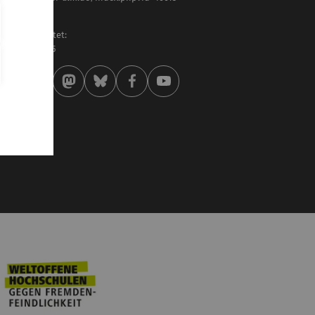
ttina Möhrle
letzt bearbeitet:
 . Februar 2025