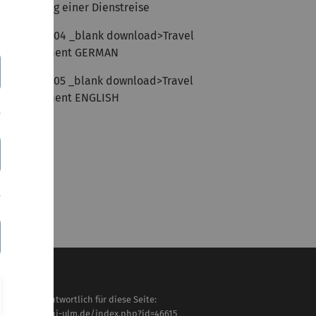
enehmigung einer Dienstreise
link file:64704 _blank download>Travel
eimbursement GERMAN
link file:64705 _blank download>Travel
eimbursement ENGLISH
haltlich verantwortlich für diese Seite:
tps://www.uni-ulm.de/index.php?id=46615