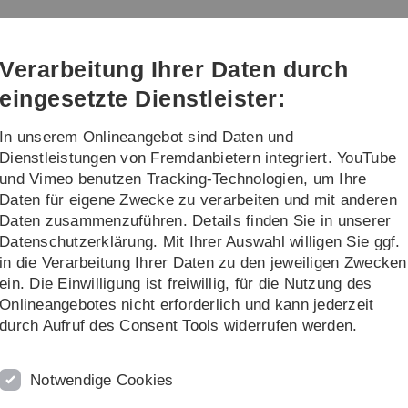
Direkt
Direkt
Direkt
Direkt
Direkt
zur
zum
zum
zur
zur
Hauptnavigation
Inhalt
Funktionsmenü
Fußleiste
Suche
Verarbeitung Ihrer Daten durch
(Sprache,
Drucken,
eingesetzte Dienstleister:
Social
Media)
In unserem Onlineangebot sind Daten und
...
Dienstleistungen von Fremdanbietern integriert. YouTube
und Vimeo benutzen Tracking-Technologien, um Ihre
Daten für eigene Zwecke zu verarbeiten und mit anderen
Daten zusammenzuführen. Details finden Sie in unserer
Datenschutzerklärung. Mit Ihrer Auswahl willigen Sie ggf.
in die Verarbeitung Ihrer Daten zu den jeweiligen Zwecken
ein. Die Einwilligung ist freiwillig, für die Nutzung des
udents into the international scientific community,
<
Onlineangebotes nicht erforderlich und kann jederzeit
ancial support to PhD students who wish to participate
f
durch Aufruf des Consent Tools widerrufen werden.
kshops in Germany and abroad. Our funding comprises
m
se fees and visa costs. A prerequisite for the
d
Notwendige Cookies
n of the PhD student. In the case of a meeting or
<
ation or a talk, in the case of training courses and