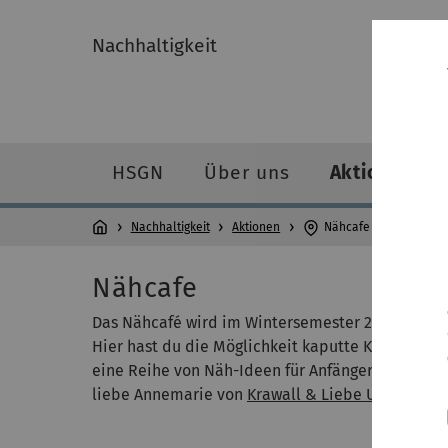
Nachhaltigkeit
HSGN
Über uns
Aktionen
Nachhaltigkeit
Aktionen
Nähcafe
Nähcafe
Das Nähcafé wird im Wintersemester 24/25 jeden 
Hier hast du die Möglichkeit kaputte Kleidungss
eine Reihe von Näh-Ideen für Anfänger vorbereit
liebe Annemarie von
Krawall & Liebe Ulm
.