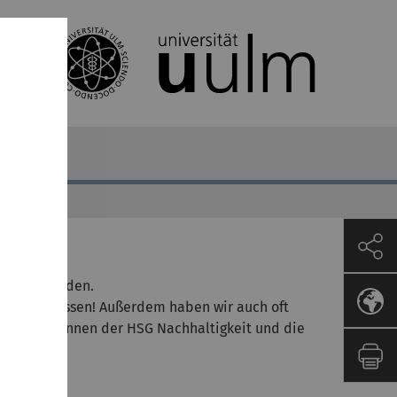
3) stattfinden.
 Lauf zu lassen! Außerdem haben wir auch oft
ßige NäherInnen der HSG Nachhaltigkeit und die