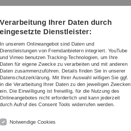
Direkt
Direkt
Direkt
Direkt
Direkt
zur
zum
zum
zur
zur
Hauptnavigation
Inhalt
Funktionsmenü
Fußleiste
Suche
Verarbeitung Ihrer Daten durch
(Sprache,
Drucken,
eingesetzte Dienstleister:
Social
Media)
In unserem Onlineangebot sind Daten und
Kontakt & Archiv
Dienstleistungen von Fremdanbietern integriert. YouTube
und Vimeo benutzen Tracking-Technologien, um Ihre
Daten für eigene Zwecke zu verarbeiten und mit anderen
Daten zusammenzuführen. Details finden Sie in unserer
Datenschutzerklärung. Mit Ihrer Auswahl willigen Sie ggf.
in die Verarbeitung Ihrer Daten zu den jeweiligen Zwecken
ein. Die Einwilligung ist freiwillig, für die Nutzung des
ersten Dienstag im Monat im Temporärhaus (Augsburger Str. 2
Onlineangebotes nicht erforderlich und kann jederzeit
tücke zu reparieren oder deinen eignen kreativen Ideen freien
durch Aufruf des Consent Tools widerrufen werden.
et. Bei der Umsetzung oder Problemen unterstützen dich flei
Notwendige Cookies