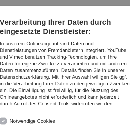
Direkt
Direkt
Direkt
Direkt
Direkt
zur
zum
zum
zur
zur
Hauptnavigation
Inhalt
Funktionsmenü
Fußleiste
Suche
Verarbeitung Ihrer Daten durch
(Sprache,
Drucken,
eingesetzte Dienstleister:
Social
Media)
In unserem Onlineangebot sind Daten und
um
Institute
Dienstleistungen von Fremdanbietern integriert. YouTube
und Vimeo benutzen Tracking-Technologien, um Ihre
Daten für eigene Zwecke zu verarbeiten und mit anderen
Daten zusammenzuführen. Details finden Sie in unserer
Datenschutzerklärung. Mit Ihrer Auswahl willigen Sie ggf.
in die Verarbeitung Ihrer Daten zu den jeweiligen Zwecken
ein. Die Einwilligung ist freiwillig, für die Nutzung des
Onlineangebotes nicht erforderlich und kann jederzeit
durch Aufruf des Consent Tools widerrufen werden.
Injung Choi
gierte Kommilitonin und
Notwendige Cookies