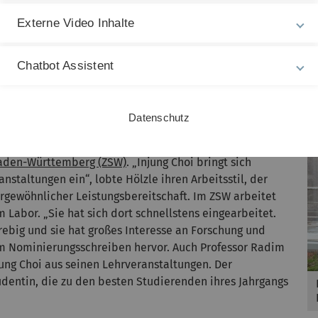
An ihrem Studium mag sie auch den Kontakt zu
Externe Video Inhalte
genieurwissenschaften; Fragen der praktischen
ieren sie besonders. Ihr großes Ziel ist es, als
guten Zustand an die nächsten Generationen
Chatbot Assistent
gestoßen hat, kennt die Studentin nicht nur aus seinen
Datenschutz
abung für die Laborarbeit. Hölzle ist Professor für
iewandlung sowie Mitglied im Vorstand des
Zentrums
Baden-Württemberg (ZSW)
. „Injung Choi bringt sich
nstaltungen ein“, lobte Hölzle ihren Arbeitsstil, der
ergewöhnlicher Leistungsbereitschaft. Im ZSW arbeitet
m Labor. „Sie hat sich dort schnellstens eingearbeitet.
strebig und sie hat großes Interesse an Forschung und
em Nominierungsschreiben hervor. Auch Professor Radim
jung Choi aus seinen Lehrveranstaltungen. Der
udentin, die zu den besten Studierenden ihres Jahrgangs