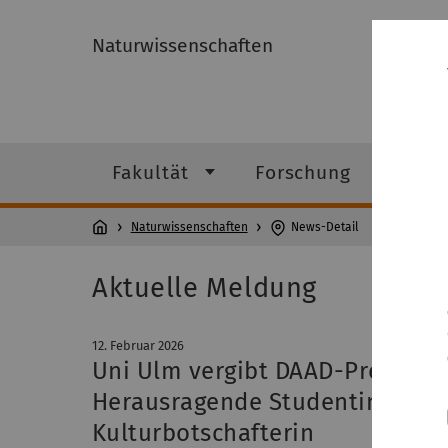
Naturwissenschaften
Fakultät
Forschung
Studi
Naturwissenschaften
News-Detail
Aktuelle Meldung
12. Februar 2026
Uni Ulm vergibt DAAD-Preis an 
Herausragende Studentin, enga
Kulturbotschafterin