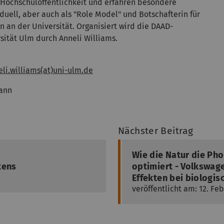
 Hochschulöffentlichkeit und erfahren besondere
uell, aber auch als "Role Model" und Botschafterin für
 an der Universität. Organisiert wird die DAAD-
sität Ulm durch Anneli Williams.
li.williams(at)uni-ulm.de
ann
Nächster Beitrag
Wie die Natur die Ph
tens
optimiert - Volkswage
Effekten bei biologi
veröffentlicht am: 12. Fe