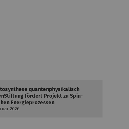
otosynthese quantenphysikalisch
nStiftung fördert Projekt zu Spin-
schen Energieprozessen
bruar 2026