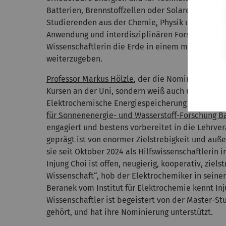
Batterien, Brennstoffzellen oder Solarenergie. 
Studierenden aus der Chemie, Physik und den In
Anwendung und interdisziplinären Forschung faszin
Wissenschaftlerin die Erde in einem möglichst 
weiterzugeben.
Professor Markus Hölzle
, der die Nominierung an
Kursen an der Uni, sondern weiß auch um ihre Beg
Elektrochemische Energiespeicherung und Energ
für Sonnenenergie- und Wasserstoff-Forschung 
engagiert und bestens vorbereitet in die Lehrvera
geprägt ist von enormer Zielstrebigkeit und auß
sie seit Oktober 2024 als Hilfswissenschaftlerin i
Injung Choi ist offen, neugierig, kooperativ, ziel
Wissenschaft“, hob der Elektrochemiker in sein
Beranek vom Institut für Elektrochemie kennt In
Wissenschaftler ist begeistert von der Master-St
gehört, und hat ihre Nominierung unterstützt.