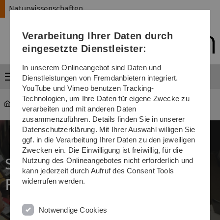
Direkt
Direkt
Direkt
Direkt
Direkt
Naturwissenschaften
zur
zum
zum
zur
zur
Hauptnavigation
Inhalt
Funktionsmenü
Fußleiste
Suche
Verarbeitung Ihrer Daten durch
(Sprache,
Drucken,
eingesetzte Dienstleister:
Social
Media)
In unserem Onlineangebot sind Daten und
Menü
Dienstleistungen von Fremdanbietern integriert.
YouTube und Vimeo benutzen Tracking-
Technologien, um Ihre Daten für eigene Zwecke zu
Naturwissenschaften
...
Schnuppervorlesungen
verarbeiten und mit anderen Daten
zusammenzuführen. Details finden Sie in unserer
Datenschutzerklärung. Mit Ihrer Auswahl willigen Sie
ggf. in die Verarbeitung Ihrer Daten zu den jeweiligen
Zwecken ein. Die Einwilligung ist freiwillig, für die
Schnuppervorlesung im
Nutzung des Onlineangebotes nicht erforderlich und
kann jederzeit durch Aufruf des Consent Tools
Fachbereich Physik
widerrufen werden.
Notwendige Cookies