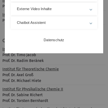
Institut für Proteinbiochemie
Prof. Dr. Marcus Fändrich
Externe Video Inhalte
Institut für Pharmazeutische Biotechnologie
Prof. Dr. Dierk Niessing
Chatbot Assistent
Chemie
Datenschutz
Institut für Elektrochemie
Prof. Dr. Timo Jacob
Prof. Dr. Radim Beránek
Institut für Theoretische Chemie
Prof. Dr. Axel Groß
Prof. Dr. Michael Hiete
Institut für Physikalische Chemie II
Prof. Dr. Sabine Richert
Prof. Dr. Torsten Bernhardt