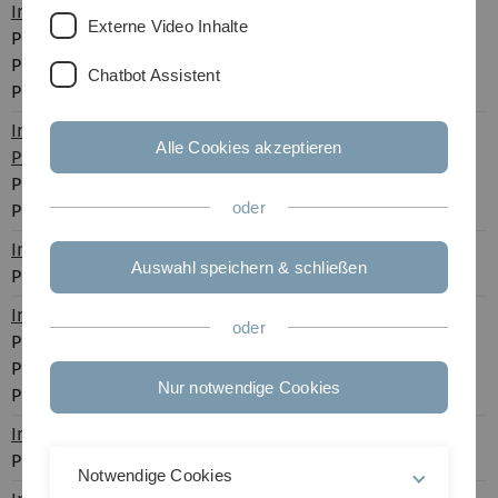
Institut für Molekulare Endokrinologie und Physiologie
Externe Video Inhalte
Prof. Dr. Jan Tuckermann
Prof. Dr. Maja Vujic-Spasic
Chatbot Assistent
Prof. Dr. Annika Herwig
Institut für Molekularbiologie und Biotechnologie der
Alle Cookies akzeptieren
Prokaryoten
Prof. Dr. Anita Marchfelder
oder
Prof. Dr. Bork Berghoff
Institut für Evolutionsökologie und Naturschutzgenomik
Auswahl speichern & schließen
Prof. Dr. Simone Sommer
Institut für Botanik
oder
Prof. Dr. Steven Jansen
Prof. Dr. Emma Sayer
Nur notwendige Cookies
Prof. Dr. Martin Stegmann
Institut für Molekulare Genetik und Zellbiologie
Prof. Dr. Nils Johnsson
Notwendige Cookies