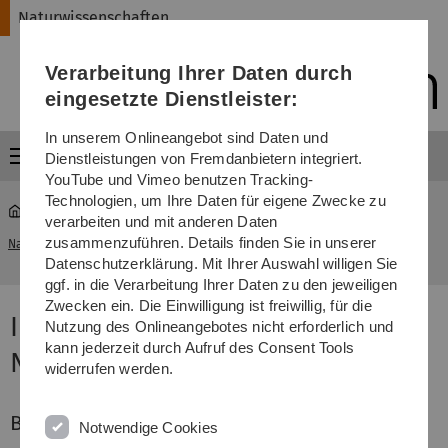
Direkt
Direkt
Direkt
Direkt
Direkt
Naturwissenschaften
zur
zum
zum
zur
zur
Hauptnavigation
Inhalt
Funktionsmenü
Fußleiste
Suche
Verarbeitung Ihrer Daten durch
(Sprache,
Drucken,
eingesetzte Dienstleister:
Social
Media)
In unserem Onlineangebot sind Daten und
Menü
Dienstleistungen von Fremdanbietern integriert.
YouTube und Vimeo benutzen Tracking-
Technologien, um Ihre Daten für eigene Zwecke zu
verarbeiten und mit anderen Daten
Institute der Fakultät für
zusammenzuführen. Details finden Sie in unserer
Naturwissenschaften
...
Naturwissenschaften
Datenschutzerklärung. Mit Ihrer Auswahl willigen Sie
ggf. in die Verarbeitung Ihrer Daten zu den jeweiligen
Zwecken ein. Die Einwilligung ist freiwillig, für die
Institute der Fakultät für
Nutzung des Onlineangebotes nicht erforderlich und
kann jederzeit durch Aufruf des Consent Tools
Naturwissenschaften
widerrufen werden.
Biologie
Notwendige Cookies