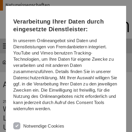
Direkt
Direkt
Direkt
Direkt
Direkt
Naturwissenschaften
zur
zum
zum
zur
zur
Hauptnavigation
Inhalt
Funktionsmenü
Fußleiste
Suche
Verarbeitung Ihrer Daten durch
(Sprache,
Drucken,
eingesetzte Dienstleister:
Social
Media)
In unserem Onlineangebot sind Daten und
Menü
Dienstleistungen von Fremdanbietern integriert.
YouTube und Vimeo benutzen Tracking-
Technologien, um Ihre Daten für eigene Zwecke zu
Naturwissenschaften
News-Detail
verarbeiten und mit anderen Daten
zusammenzuführen. Details finden Sie in unserer
Datenschutzerklärung. Mit Ihrer Auswahl willigen Sie
Aktuelle Meldung
ggf. in die Verarbeitung Ihrer Daten zu den jeweiligen
Zwecken ein. Die Einwilligung ist freiwillig, für die
Nutzung des Onlineangebotes nicht erforderlich und
21. Oktober 2024
kann jederzeit durch Aufruf des Consent Tools
Wildbienen profitieren von Bio-
widerrufen werden.
Landbau
Unterschiede in der
Notwendige Cookies