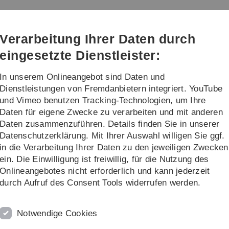
Direkt
Direkt
Direkt
Direkt
Direkt
zur
zum
zum
zur
zur
Hauptnavigation
Inhalt
Funktionsmenü
Fußleiste
Suche
Verarbeitung Ihrer Daten durch
(Sprache,
Drucken,
eingesetzte Dienstleister:
Social
Media)
In unserem Onlineangebot sind Daten und
um
Institute
Dienstleistungen von Fremdanbietern integriert. YouTube
und Vimeo benutzen Tracking-Technologien, um Ihre
Daten für eigene Zwecke zu verarbeiten und mit anderen
Daten zusammenzuführen. Details finden Sie in unserer
Datenschutzerklärung. Mit Ihrer Auswahl willigen Sie ggf.
in die Verarbeitung Ihrer Daten zu den jeweiligen Zwecken
ein. Die Einwilligung ist freiwillig, für die Nutzung des
Onlineangebotes nicht erforderlich und kann jederzeit
 im Wert von 1,8 Mio. € ermöglichen Chemie-Forschu
durch Aufruf des Consent Tools widerrufen werden.
ist die Freude groß über die Inbetriebnahme von drei NMR-S
Notwendige Cookies