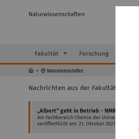
Naturwissenschaften
Fakultät
Forschung
Studi
Naturwissenschaften
Nachrichten aus der Fakultät
„Albert“ geht in Betrieb - NMR-Geräte
Am Fachbereich Chemie der Universität Ulm 
veröffentlicht am: 21. Oktober 2021