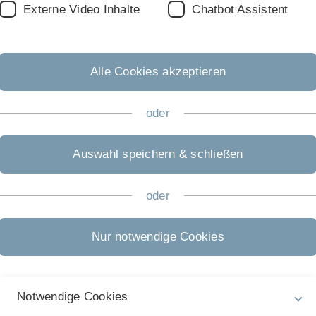
Externe Video Inhalte
Chatbot Assistent
ruppe FOR2333 durch DFG bestätigt!
Alle Cookies akzeptieren
Zusammenarbeit
oder
. Wolfgang Schmickler
Auswahl speichern & schließen
oder
risch
Nur notwendige Cookies
Notwendige Cookies
taltung eingeweiht