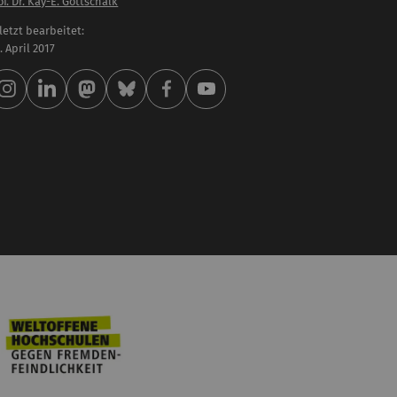
of. Dr. Kay-E. Gottschalk
letzt bearbeitet:
 . April 2017