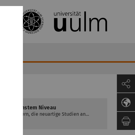
ng auf höchstem Niveau
pektrometern, die neuartige Studien an…