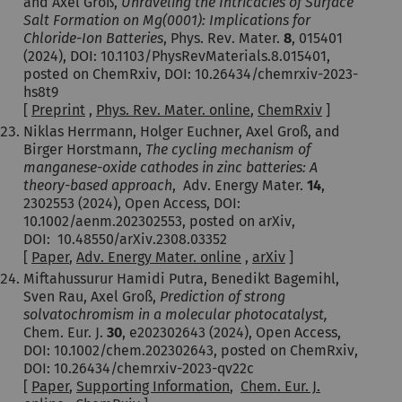
and Axel Groß,
Unraveling the Intricacies of Surface
Salt Formation on Mg(0001): Implications for
Chloride-Ion Batteries
, Phys. Rev. Mater.
8
, 015401
(2024), DOI: 10.1103/PhysRevMaterials.8.015401,
posted on ChemRxiv, DOI: 10.26434/chemrxiv-2023-
hs8t9
[
Preprint
,
Phys. Rev. Mater. online
,
ChemRxiv
]
Niklas Herrmann, Holger Euchner, Axel Groß, and
Birger Horstmann,
The cycling mechanism of
manganese-oxide cathodes in zinc batteries: A
theory-based approach
, Adv. Energy Mater.
14
,
2302553 (2024), Open Access, DOI:
10.1002/aenm.202302553, posted on arXiv,
DOI: 10.48550/arXiv.2308.03352
[
Paper
,
Adv. Energy Mater. online
,
arXiv
]
Miftahussurur Hamidi Putra, Benedikt Bagemihl,
Sven Rau, Axel Groß,
Prediction of strong
solvatochromism in a molecular photocatalyst,
Chem. Eur. J.
30
, e202302643 (2024), Open Access,
DOI: 10.1002/chem.202302643, posted on ChemRxiv,
DOI: 10.26434/chemrxiv-2023-qv22c
[
Paper
,
Supporting Information
,
Chem. Eur. J.