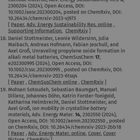
2300204 (2024), Open Access, DOI:
10.1002/aesr.202300204, posted on ChemRxiv, DOI:
10.26434/chemrxiv-2023-vj973
[
Paper
,
Adv. Energy Sustainability Res. online
,
Supporting Information
,
ChemRxiv
]
Daniel Stottmeister, Leonie Wildersinn, Julia
Maibach, Andreas Hofmann, Fabian Jeschull, and
Axel Groß, Unraveling propylene oxide formation in
alkali metal batteries, ChemSusChem
17
,
e202300995 (2024), Open Access, DOI:
10.1002/cssc.202300995 , posted on ChemRxiv, DOI:
10.26434/chemrxiv-2023-6tsq4
[
Paper
,
ChemSusChem online
,
ChemRxiv
]
Mohsen Sotoudeh, Sebastian Baumgart, Manuel
Dillenz, Johannes Döhn, Katrin Forster-Tonigold,
Katharina Helmbrecht, Daniel Stottmeister, and
Axel Groß,
Ion mobility in crystalline battery
material
s, Adv. Energy Mater.
14
, 2302550 (2024),
Open Access, DOI: 10.1002/aenm.202302550 , posted
on ChemRxiv, DOI: 10.26434/chemrxiv-2023-2bb18
[
Paper
,
Adv. Energy Mater. online
,
Cover
,
Cover
Picture
,
ChemRxiv
]