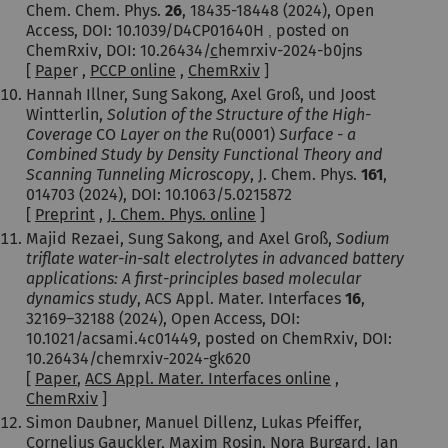
Chem. Chem. Phys.
26
, 18435-18448 (2024), Open
Access, DOI: 10.1039/D4CP01640H
posted on
,
ChemRxiv, DOI: 10.26434/
c
hemrxiv-2024-b0jns
[
Pape
r ,
PCCP online
,
ChemRxiv
]
Hannah Illner, Sung Sakong, Axel Groß, und Joost
Wintterlin,
Solution of the Structure of the High-
Coverage
CO
Layer on the
Ru(0001)
Surface - a
Combined Study by Density Functional Theory and
Scanning Tunneling Microscopy
, J. Chem. Phys.
161
,
014703 (2024), DOI: 10.1063/5.0215872
[
Preprint
,
J. Chem. Phys. online
]
Majid Rezaei, Sung Sakong, and Axel Groß,
Sodium
triflate water-in-salt electrolytes in advanced battery
applications: A first-principles based molecular
dynamics study
, ACS Appl. Mater. Interfaces
16
,
32169–32188
(2024), Open Access, DOI:
10.1021/acsami.4c01449, posted on ChemRxiv, DOI:
10.26434/chemrxiv-2024-gk620
[
Paper
,
ACS Appl. Mater. Interfaces online
,
ChemRxiv
]
Simon Daubner, Manuel Dillenz, Lukas Pfeiffer,
Cornelius Gauckler, Maxim Rosin, Nora Burgard, Jan