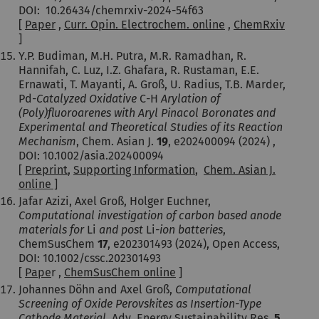
DOI: 10.26434/chemrxiv-2024-54f63
[
Paper
,
Curr. Opin. Electrochem. online
,
ChemRxiv
]
Y.P. Budiman, M.H. Putra, M.R. Ramadhan, R.
Hannifah, C. Luz, I.Z. Ghafara, R. Rustaman, E.E.
Ernawati, T. Mayanti, A. Groß, U. Radius, T.B. Marder,
Pd-
Catalyzed Oxidative
C-H
Arylation of
(Poly)fluoroarenes with Aryl Pinacol Boronates and
Experimental and Theoretical Studies of its Reaction
Mechanism
, Chem. Asian J.
19
, e202400094 (2024) ,
DOI: 10.1002/asia.202400094
[
Preprint
,
Supporting Information
,
Chem. Asian J.
online ]
Jafar Azizi, Axel Groß, Holger Euchner,
Computational investigation of carbon based anode
materials for
Li
and post
Li
-ion batteries
,
ChemSusChem
17
, e202301493 (2024), Open Access,
DOI: 10.1002/cssc.202301493
[
Pape
r ,
ChemSusChem online
]
Johannes Döhn and Axel Groß,
Computational
Screening of Oxide Perovskites as Insertion-Type
Cathode Material,
Adv. Energy Sustainability Res.
5
,