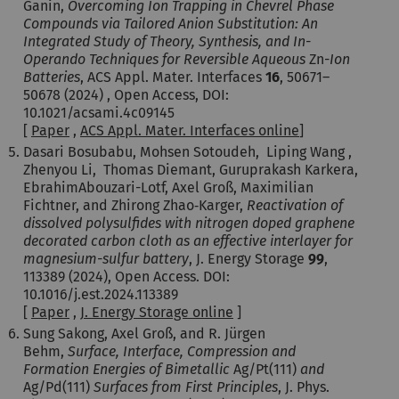
Ganin,
Overcoming Ion Trapping in Chevrel Phase
Compounds via Tailored Anion Substitution: An
Integrated Study of Theory, Synthesis, and In-
Operando Techniques for Reversible Aqueous
Zn-
Ion
Batteries
, ACS Appl. Mater. Interfaces
16
,
50671–
50678
(2024)
,
Open Access, DOI:
10.1021/acsami.4c09145
[
Paper
,
ACS Appl. Mater. Interfaces online
]
Dasari Bosubabu, Mohsen Sotoudeh, Liping Wang ,
Zhenyou Li, Thomas Diemant, Guruprakash Karkera,
EbrahimAbouzari-Lotf, Axel Groß, Maximilian
Fichtner, and Zhirong Zhao‐Karger,
Reactivation of
dissolved polysulfides with nitrogen doped graphene
decorated carbon cloth as an effective interlayer for
magnesium-sulfur battery
, J. Energy Storage
99
,
113389 (2024), Open Access. DOI:
10.1016/j.est.2024.113389
[
Paper
,
J. Energy Storage online
]
Sung Sakong, Axel Groß, and R. Jürgen
Behm,
Surface, Interface, Compression and
Formation Energies of Bimetallic
Ag/Pt(111)
and
Ag/Pd(111)
Surfaces from First Principles
, J. Phys.