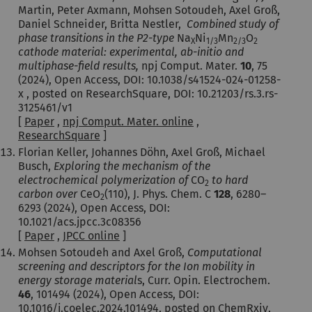
Martin, Peter Axmann, Mohsen Sotoudeh, Axel Groß,
Daniel Schneider, Britta Nestler,
Combined study of
phase transitions in the P2-type
Na
Ni
Mn
O
X
1/3
2/3
2
cathode material: experimental, ab-initio and
multiphase-field results,
npj Comput. Mater.
10
,
75
(
2024
), Open Access, DOI: 10.1038/s41524-024-01258-
x , posted on ResearchSquare, DOI: 10.21203/rs.3.rs-
3125461/v1
[
Paper
,
npj Comput. Mater. online
,
ResearchSquare
]
Florian Keller, Johannes Döhn, Axel Groß, Michael
Busch,
Exploring the mechanism of the
electrochemical polymerization of
CO
to hard
2
carbon over
CeO
(110), J. Phys. Chem. C
128
,
6280–
2
6293
(2024), Open Access, DOI:
10.1021/acs.jpcc.3c08356
[
Paper
,
JPCC online
]
Mohsen Sotoudeh and Axel Groß,
Computational
screening and descriptors for the Ion mobility in
energy storage material
s, Curr. Opin. Electrochem.
46
, 101494 (2024), Open Access, DOI:
10.1016/j.coelec.2024.101494, posted on ChemRxiv,