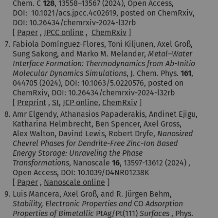
Chem. C
128
, 13558–13567 (2024), Open Access,
DOI: 10.1021/acs.jpcc.4c02619, posted on ChemRxiv,
DOI: 10.26434/chemrxiv-2024-l32rb
[
Paper
,
JPCC online
,
ChemRxiv
]
Fabiola Domínguez-Flores, Toni Kiljunen, Axel Groß,
Sung Sakong, and Marko M. Melander,
Metal–Water
Interface Formation: Thermodynamics from Ab-Initio
Molecular Dynamics Simulations
, J. Chem. Phys.
161
,
044705 (2024), DOI: 10.1063/5.0220576, posted on
ChemRxiv, DOI: 10.26434/chemrxiv-2024-l32rb
[
Preprint
,
SI
,
JCP online
,
ChemRxiv
]
Amr Elgendy, Athanasios Papaderakis, Andinet Ejigu,
Katharina Helmbrecht, Ben Spencer, Axel Gross,
Alex Walton, Davind Lewis, Robert Dryfe,
Nanosized
Chevrel Phases for Dendrite-Free Zinc-Ion Based
Energy Storage: Unraveling the Phase
Transformations
, Nanoscale
16
, 13597-13612 (2024) ,
Open Access, DOI: 10.1039/D4NR01238K
[
Paper
,
Nanoscale online
]
Luis Mancera, Axel Groß, and R. Jürgen Behm,
Stability, Electronic Properties and
CO
Adsorption
Properties of Bimetallic
PtAg/Pt(111)
Surfaces
, Phys.