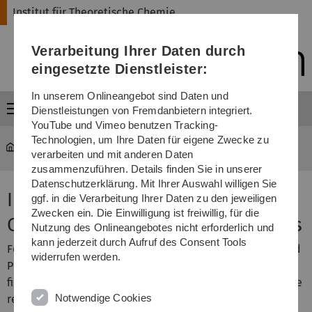
Direkt
Direkt
Direkt
Direkt
Direkt
Institut für Theoretische Chemie
zur
zum
zum
zur
zur
Hauptnavigation
Inhalt
Funktionsmenü
Fußleiste
Suche
Verarbeitung Ihrer Daten durch
(Sprache,
Drucken,
eingesetzte Dienstleister:
Social
Media)
In unserem Onlineangebot sind Daten und
Menü
Dienstleistungen von Fremdanbietern integriert.
YouTube und Vimeo benutzen Tracking-
Technologien, um Ihre Daten für eigene Zwecke zu
nawi-theochemie
Publikationen
verarbeiten und mit anderen Daten
zusammenzuführen. Details finden Sie in unserer
Datenschutzerklärung. Mit Ihrer Auswahl willigen Sie
Institute of Theoretical
ggf. in die Verarbeitung Ihrer Daten zu den jeweiligen
Zwecken ein. Die Einwilligung ist freiwillig, für die
Chemistry: Selected Publications
Nutzung des Onlineangebotes nicht erforderlich und
kann jederzeit durch Aufruf des Consent Tools
For some publications you can either download a gzipped
widerrufen werden.
PostScript file or a PDF file of the preprint version, a PDF
file of the final article, or a link to the online version of the
Notwendige Cookies
respective journal is provided. A download of the online