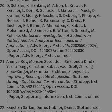
D. Schäfer, K. Hankins, M. Allion, U. Krewer, F.
Karcher, L. Derr, R. Schuster, J. Maibach, . Mück, D.
Kramer, R. Mönig, F. Jeschull, S. Daboss, T. Philipp, G.
Neusser, J. Romer, K. Palanisamy, C. Kranz, F.
Buchner, R.J. Behm, A. Ahmadian, C. Kübel, I.
Mohammad, A. Samoson, R. Witter, B. Smarsly, M.
Rohnke,
Multiscale Investigation of Sodium-Ion
Battery Anodes: Analytical Techniques and
Applications
, Adv. Energy Mater.
14
, 2302550 (2024),
Open Access, DOI: 10.1002/aenm.202302830
[
Paper
,
Adv. Energy Mater. online
]
Ananyo Roy, Mohsen Sotoudeh , Sirshendu Dinda ,
Yushu Tang , Christian Kübel , Axel Groß, Zhirong
Zhao-Karger, Maximilian Fichtner, Zhenyou Li,
Improving Rechargeable Magnesium Batteries
through Dual Cation Co-Intercalation Strategy
, Nat.
Comm.
15
, 492 (2024), Open Access,
DOI:
10.1038/s41467-023-44495-2
[
Paper
,
Supporting Information
,
Nat. Comm. online
]
Kanchan Sarkar, Darius Hübner, Daniel Stottmeister,