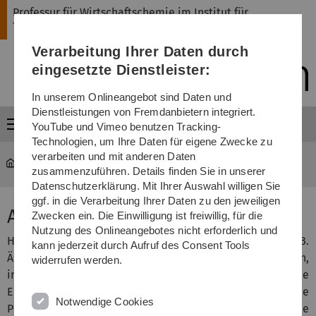
Direkt
Direkt
Direkt
Direkt
Direkt
Professur für Wirtschaftschemie im Institut für
zur
zum
zum
zur
zur
Theoretische Chemie
Hauptnavigation
Inhalt
Funktionsmenü
Fußleiste
Suche
Verarbeitung Ihrer Daten durch
(Sprache,
Drucken,
eingesetzte Dienstleister:
Social
Media)
In unserem Onlineangebot sind Daten und
Dienstleistungen von Fremdanbietern integriert.
Menü
YouTube und Vimeo benutzen Tracking-
Technologien, um Ihre Daten für eigene Zwecke zu
verarbeiten und mit anderen Daten
nawi-wichem
...
Verbundprojekt Abc
zusammenzuführen. Details finden Sie in unserer
Datenschutzerklärung. Mit Ihrer Auswahl willigen Sie
ggf. in die Verarbeitung Ihrer Daten zu den jeweiligen
Abc - Forschungsprozess
Zwecken ein. Die Einwilligung ist freiwillig, für die
Nutzung des Onlineangebotes nicht erforderlich und
Hitze kann exponierte und vulnerable Personen wie z.B.
kann jederzeit durch Aufruf des Consent Tools
Ältere oder erkrankte Menschen akut gefährden,
widerrufen werden.
insbesondere wenn der Körper nachts hitzebedingt keine
Erholung findet Auch kann Hitze das Wohlbefinden und die
Notwendige Cookies
Produktivität senken. Zudem werden überhitzte Bereiche