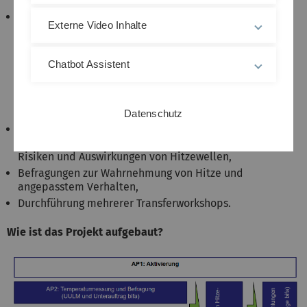
Schlafräumen über einen Sommer zu messen,
Entwicklung eines übertragbaren statistischen
Externe Video Inhalte
Modells zur Identifizierung urbaner Hitze-Hotspots
(innen, außen) auf Basis eines 3D-Stadtmodells zur
Beschreibung von Stadtstrukturen
Chatbot Assistent
(Außentemperatur) in Abhängigkeit von Lage und
Umgebung und einer zu entwickelnden
Gebäudetypologie (Speichermasse, Verschattung
etc.)
Datenschutz
Begleitende Vermittlungsarbeit in Form von Mikro-
Events zur Sensibilisierung der Bevölkerung für
Risiken und Auswirkungen von Hitzewellen,
Befragungen zur Wahrnehmung von Hitze und
angepasstem Verhalten,
Durchführung mehrerer Transferworkshops.
Wie ist das Projekt aufgebaut?