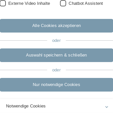
ergleich von Sequenzen und zur Suche exakter und
Externe Video Inhalte
Chatbot Assistent
Viele dieser Algorithmen sind durch biologische
ch Anwendungen in anderen Bereichen wie z.B. der
W
L
Alle Cookies akzeptieren
oder
Auswahl speichern & schließen
oder
Nur notwendige Cookies
Notwendige Cookies