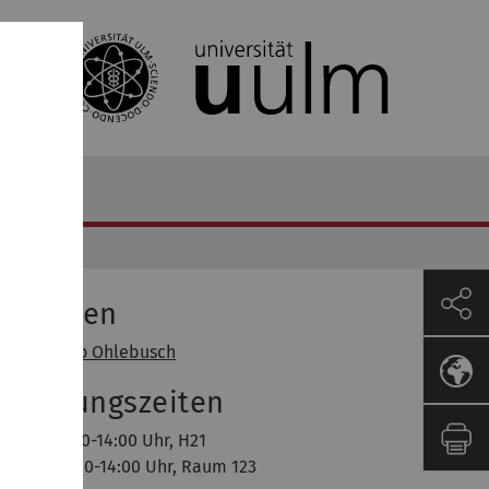
Dozenten
of. Dr. Enno Ohlebusch
orlesungszeiten
ntag, 12:30-14:00 Uhr, H21
ienstag,12:30-14:00 Uhr, Raum 123