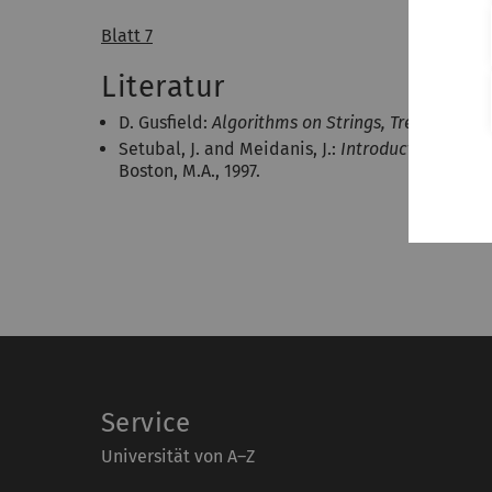
Blatt 7
Literatur
D. Gusfield:
Algorithms on Strings, Trees, and S
Setubal, J. and Meidanis, J.:
Introduction to Co
Boston, M.A., 1997.
Service
Universität von A–Z