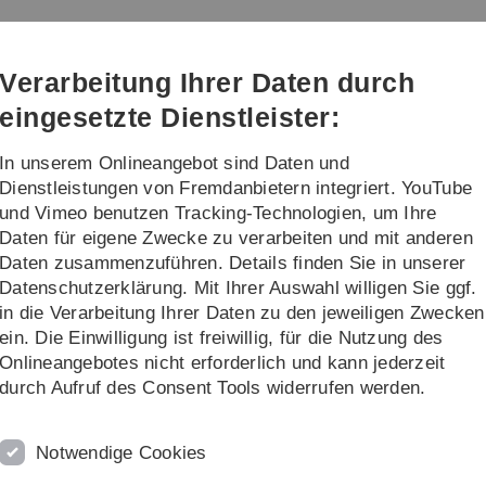
Direkt
Direkt
Direkt
Direkt
Direkt
zur
zum
zum
zur
zur
Hauptnavigation
Inhalt
Funktionsmenü
Fußleiste
Suche
Verarbeitung Ihrer Daten durch
(Sprache,
Drucken,
eingesetzte Dienstleister:
Social
Media)
In unserem Onlineangebot sind Daten und
schung
Sonstiges
Dienstleistungen von Fremdanbietern integriert. YouTube
und Vimeo benutzen Tracking-Technologien, um Ihre
Daten für eigene Zwecke zu verarbeiten und mit anderen
WS 2009/2010
Algorithmen zur Sequenzanalyse
Daten zusammenzuführen. Details finden Sie in unserer
Datenschutzerklärung. Mit Ihrer Auswahl willigen Sie ggf.
e
in die Verarbeitung Ihrer Daten zu den jeweiligen Zwecken
ein. Die Einwilligung ist freiwillig, für die Nutzung des
Pr
Onlineangebotes nicht erforderlich und kann jederzeit
durch Aufruf des Consent Tools widerrufen werden.
amme, Gene und Proteine, Sprach- und Bildsignale
V
 endlichen Alphabet. Entsprechend vielfältig sind die
Mo
der Datenumfang sehr groß, so dass die Komplexität der
Notwendige Cookies
D
entscheidender praktischer Bedeutung ist. In der