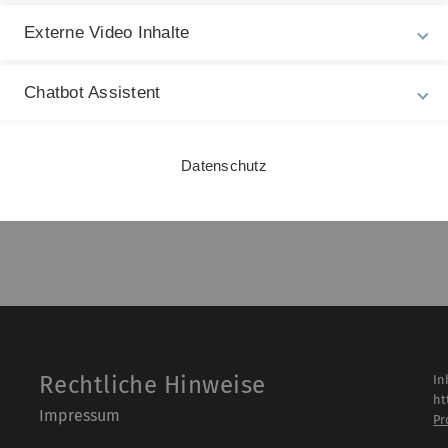
Externe Video Inhalte
Chatbot Assistent
equences
, Cambridge University Press, 1997.
mputational Molecular Biology
, PWS Publishing,
Datenschutz
Rechtliche Hinweise
In
ht
Impressum
Pr