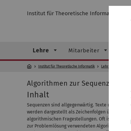
Institut für Theoretische Informatik
Lehre
Mitarbeiter
For
Institut für Theoretische Informatik
Lehre
Archiv
Algorithmen zur Sequenzanalys
Inhalt
Sequenzen sind allgegenwärtig. Texte und Progr
werden dargestellt als Zeichenfolgen über einem
algorithmischen Fragestellungen. Oft ist dabei 
zur Problemlösung verwendeten Algorithmen von 