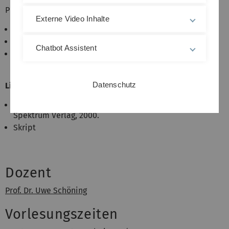
Prädikatenlogik
Externe Video Inhalte
Syntax und Semantik
Normalformen
Chatbot Assistent
Resolution, Vollständigkeits- und
Korrektheitsbeweise
Datenschutz
Literatur:
Uwe Schöning:
Logik für Informatiker
, 5. Auflage.
Spektrum Verlag, 2000.
Skript
Dozent
Prof. Dr. Uwe Schöning
Vorlesungszeiten