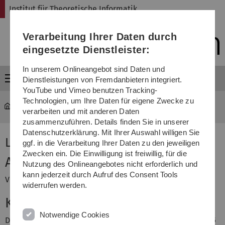
Direkt
Direkt
Direkt
Direkt
Direkt
Institut für Theoretische Informatik
zur
zum
zum
zur
zur
Hauptnavigation
Inhalt
Funktionsmenü
Fußleiste
Suche
Verarbeitung Ihrer Daten durch
(Sprache,
Drucken,
eingesetzte Dienstleister:
Social
Media)
In unserem Onlineangebot sind Daten und
Menü
Dienstleistungen von Fremdanbietern integriert.
YouTube und Vimeo benutzen Tracking-
Technologien, um Ihre Daten für eigene Zwecke zu
Institut für Theoretische Informatik
...
Logik
verarbeiten und mit anderen Daten
zusammenzuführen. Details finden Sie in unserer
Datenschutzerklärung. Mit Ihrer Auswahl willigen Sie
Logik
ggf. in die Verarbeitung Ihrer Daten zu den jeweiligen
Zwecken ein. Die Einwilligung ist freiwillig, für die
Aktuelles
Nutzung des Onlineangebotes nicht erforderlich und
kann jederzeit durch Aufruf des Consent Tools
Vorlesungsstart ist der 22. April 2013
widerrufen werden.
Klausur
Notwendige Cookies
Die
Klausur
findet am Freitag, 19.07.2012, im
Hörsaal H4/5