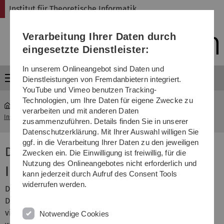
Direkt
Direkt
Direkt
Direkt
Direkt
Institut für Theoretische Informatik
zur
zum
zum
zur
zur
Hauptnavigation
Inhalt
Funktionsmenü
Fußleiste
Suche
Verarbeitung Ihrer Daten durch
(Sprache,
Drucken,
eingesetzte Dienstleister:
Social
Media)
In unserem Onlineangebot sind Daten und
Menü
Dienstleistungen von Fremdanbietern integriert.
YouTube und Vimeo benutzen Tracking-
Technologien, um Ihre Daten für eigene Zwecke zu
verarbeiten und mit anderen Daten
Institut für Theoretische Informatik
...
Datenkompression
zusammenzuführen. Details finden Sie in unserer
Datenschutzerklärung. Mit Ihrer Auswahl willigen Sie
ggf. in die Verarbeitung Ihrer Daten zu den jeweiligen
Datenkompression
Zwecken ein. Die Einwilligung ist freiwillig, für die
Nutzung des Onlineangebotes nicht erforderlich und
Inhalt
kann jederzeit durch Aufruf des Consent Tools
widerrufen werden.
Die Vorlesung ist eine Einführung in das Gebiet der
Datenkompression, in der sowohl die Theorie als auch
viele in der Praxis eingesetzte Verfahren vorgestellt
Notwendige Cookies