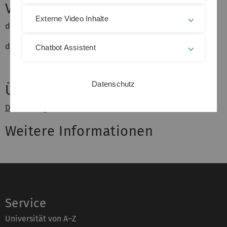
Vorlesungszeiten
Externe Video Inhalte
dienstags, 12:00-13:30 Uhr, O28/1002
donnerstags, 10:00-12:00 Uhr, O28/2203
Chatbot Assistent
Datenschutz
Übungsleiter
Dr. Henning Wunderlich
Weitere Informationen
Service
Universität von A–Z