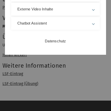
Prof. Dr. Jacobo Torán
Externe Video Inhalte
Vorlesungszeiten
Chatbot Assistent
Mo. 12 - 14
Uhr, Raum
H20
(O27)
Übungsleiter
Datenschutz
Uwe Baier
Julian Nickerl
Weitere Informationen
LSF-Eintrag
LSF-Eintrag (Übung)