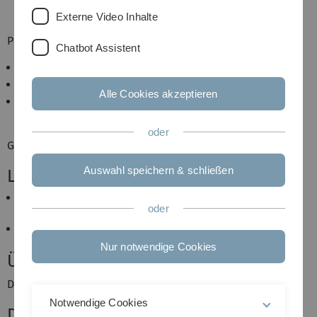
Korrektheitsbeweise
Externe Video Inhalte
Prädikatenlogik
Chatbot Assistent
Syntax und Semantik
Normalformen
Alle Cookies akzeptieren
Resolution, Vollständigkeits- und
Korrektheitsbeweise
oder
Grundlagen von PROLOG
Auswahl speichern & schließen
Literatur
Uwe Schöning:
Logik für Informatiker
,
5. Auflage
.
oder
Spektrum Verlag, 2000.
Skript
Nur notwendige Cookies
Übungen
Die Übungen werden über
moodle
organisiert.
Notwendige Cookies
Dozent