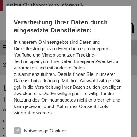
Direkt
Direkt
Direkt
Direkt
Direkt
Institut für Theoretische Informatik
zur
zum
zum
zur
zur
Hauptnavigation
Inhalt
Funktionsmenü
Fußleiste
Suche
Verarbeitung Ihrer Daten durch
(Sprache,
Drucken,
eingesetzte Dienstleister:
Social
Media)
In unserem Onlineangebot sind Daten und
Menü
Dienstleistungen von Fremdanbietern integriert.
YouTube und Vimeo benutzen Tracking-
Technologien, um Ihre Daten für eigene Zwecke zu
Institut für Theoretische Informatik
...
Logik
verarbeiten und mit anderen Daten
zusammenzuführen. Details finden Sie in unserer
Datenschutzerklärung. Mit Ihrer Auswahl willigen Sie
Logik
ggf. in die Verarbeitung Ihrer Daten zu den jeweiligen
Zwecken ein. Die Einwilligung ist freiwillig, für die
Inhalt
Nutzung des Onlineangebotes nicht erforderlich und
kann jederzeit durch Aufruf des Consent Tools
Aussagenlogik
widerrufen werden.
Syntax und Semantik
Normalformen
Notwendige Cookies
Resolution, Vollständigkeits- und