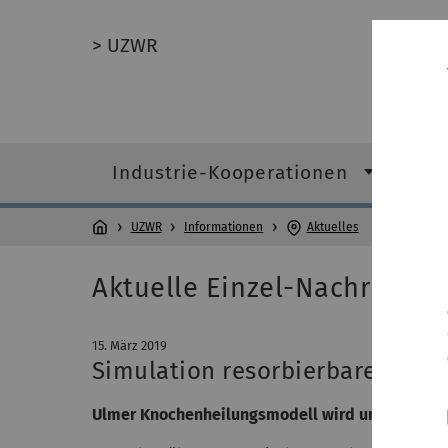
> UZWR
Industrie-Kooperationen
For
UZWR
Informationen
Aktuelles
Aktuelle Einzel-Nachricht 
15. März 2019
Simulation resorbierbarer Impl
Ulmer Knochenheilungsmodell wird um die Simul