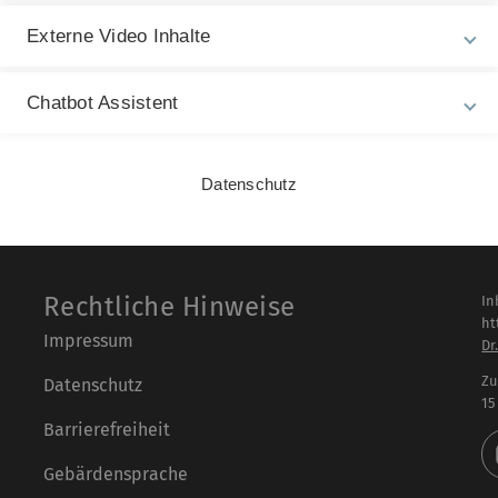
Externe Video Inhalte
s
ACHTUNG: Home-Offi
Wir sind weiter für Sie 
Office aus.
Chatbot Assistent
veröffentlicht am: 13. Mä
Datenschutz
Rechtliche Hinweise
In
ht
Impressum
Dr
Zu
Datenschutz
15
Barrierefreiheit
Gebärdensprache