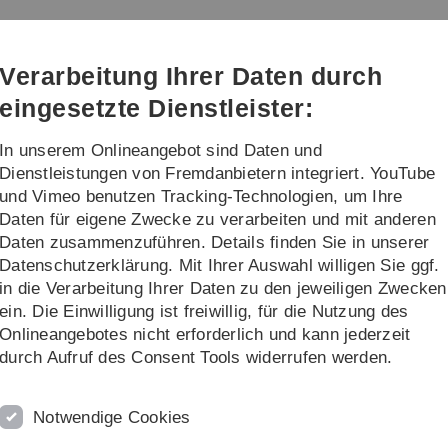
Direkt
Direkt
Direkt
Direkt
Direkt
zur
zum
zum
zur
zur
Hauptnavigation
Inhalt
Funktionsmenü
Fußleiste
Suche
Verarbeitung Ihrer Daten durch
(Sprache,
Drucken,
eingesetzte Dienstleister:
Social
Media)
In unserem Onlineangebot sind Daten und
schung
Lehre
Informationen
Dienstleistungen von Fremdanbietern integriert. YouTube
und Vimeo benutzen Tracking-Technologien, um Ihre
Daten für eigene Zwecke zu verarbeiten und mit anderen
Daten zusammenzuführen. Details finden Sie in unserer
Datenschutzerklärung. Mit Ihrer Auswahl willigen Sie ggf.
des UZWR
in die Verarbeitung Ihrer Daten zu den jeweiligen Zwecken
ein. Die Einwilligung ist freiwillig, für die Nutzung des
Onlineangebotes nicht erforderlich und kann jederzeit
durch Aufruf des Consent Tools widerrufen werden.
antate
ation resorbierbarer Implantate erweitert.
Notwendige Cookies