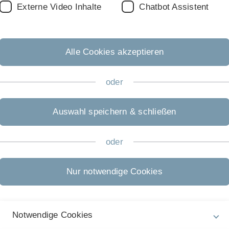
ell soll in den nächsten Jahren so erweitert werden,
Externe Video Inhalte
Chatbot Assistent
gnesium-Legierungen simuliert und optimiert werden
 sind schon sehr vielversprechend. In den nächsten
Alle Cookies akzeptieren
ngen zwischen Implantatabbau und Knochenaufbau noch
lementieren.
oder
ate
Auswahl speichern & schließen
oder
Nur notwendige Cookies
Notwendige Cookies
Nächster Beitrag