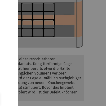
Simulation eines resorbierbaren
Fusionsimplantats. Der gitterförmige Cage
(schwarz) hat hier bereits etwa die Hälfte
seines anfänglichen Volumens verloren,
dadurch wird der Cage allmählich nachgiebiger
und die Bildung von neuem Knochengewebe
(dunkel grau) stimuliert. Bovor das Implant
völlig resorbiert wird, ist der Defekt knöchern
überbrückt.