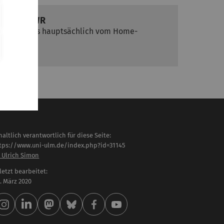
ce im UZWR
da, allerdings hauptsächlich vom Home-
rz 2020
haltlich verantwortlich für diese Seite:
tps://www.uni-ulm.de/index.php?id=31145
. Ulrich Simon
letzt bearbeitet:
 . März 2020