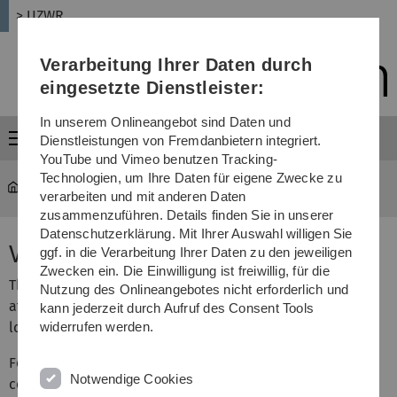
Direkt
Direkt
Direkt
Direkt
Direkt
> UZWR
zur
zum
zum
zur
zur
Hauptnavigation
Inhalt
Funktionsmenü
Fußleiste
Suche
Verarbeitung Ihrer Daten durch
(Sprache,
Drucken,
eingesetzte Dienstleister:
Social
Media)
In unserem Onlineangebot sind Daten und
Menü
Dienstleistungen von Fremdanbietern integriert.
YouTube und Vimeo benutzen Tracking-
Technologien, um Ihre Daten für eigene Zwecke zu
UZWR
...
Venue
verarbeiten und mit anderen Daten
zusammenzuführen. Details finden Sie in unserer
Datenschutzerklärung. Mit Ihrer Auswahl willigen Sie
Venue
ggf. in die Verarbeitung Ihrer Daten zu den jeweiligen
Zwecken ein. Die Einwilligung ist freiwillig, für die
The Workshop on Resorbable Bone Implants will be held
Nutzung des Onlineangebotes nicht erforderlich und
at Villa Eberhardt in Ulm, Germany. This is the same
kann jederzeit durch Aufruf des Consent Tools
location that we had the last times.
widerrufen werden.
Follow the link to find more photos, maps, and some
Notwendige Cookies
contact and traveling information: