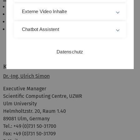
Program
Externe Video Inhalte
Venue
Travel and Accomodation
Privious RBI Meetings
Chatbot Assistent
Workshop 2015 Ulm
Workshop 2016 Ulm
Datenschutz
Workshop 2017 Ulm
Kontakt
Dr.-Ing. Ulrich Simon
Executive Manager
Scientific Computing Centre, UZWR
Ulm University
Helmholtzstr. 20, Raum 1.40
89081 Ulm, Germany
Tel.: +49 (0)731 50-31700
Fax: +49 (0)731 50-31709