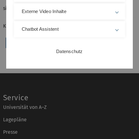
siehe
FLENS auf SOURCEFORGE
Externe Video Inhalte
Kontakt:
Dr. Michael Lehn
(Dissertation)
Chatbot Assistent
Datenschutz
Service
Universität von A–Z
Lagepläne
Presse