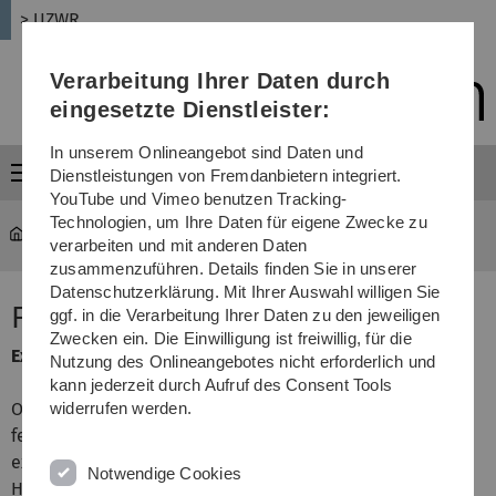
Direkt
Direkt
Direkt
Direkt
Direkt
> UZWR
zur
zum
zum
zur
zur
Hauptnavigation
Inhalt
Funktionsmenü
Fußleiste
Suche
Verarbeitung Ihrer Daten durch
(Sprache,
Drucken,
eingesetzte Dienstleister:
Social
Media)
In unserem Onlineangebot sind Daten und
Menü
Dienstleistungen von Fremdanbietern integriert.
YouTube und Vimeo benutzen Tracking-
Technologien, um Ihre Daten für eigene Zwecke zu
UZWR
...
FLENS
verarbeiten und mit anderen Daten
zusammenzuführen. Details finden Sie in unserer
Datenschutzerklärung. Mit Ihrer Auswahl willigen Sie
FLENS
ggf. in die Verarbeitung Ihrer Daten zu den jeweiligen
Zwecken ein. Die Einwilligung ist freiwillig, für die
Extrem effiziente Interfaces in C++ für BLAS und LAPACK
Nutzung des Onlineangebotes nicht erforderlich und
kann jederzeit durch Aufruf des Consent Tools
Object-oriented programming languages like C++ exhibit
widerrufen werden.
features that can ease the development, maintainability,
extensibility and usability of complex software packages.
Notwendige Cookies
However, most libraries in the field of high performance