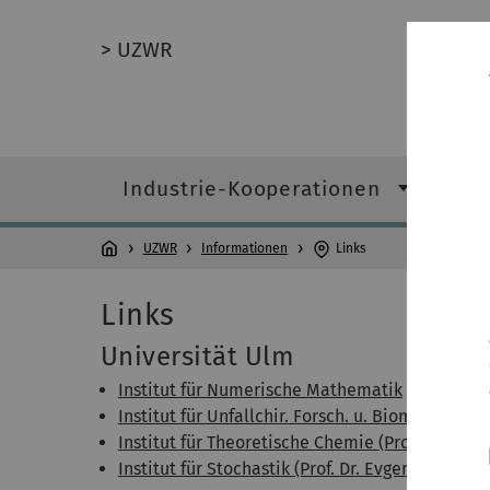
> UZWR
Industrie-Kooperationen
For
UZWR
Informationen
Links
Links
Universität Ulm
Institut für Numerische Mathematik
(Prof. Dr. 
Institut für Unfallchir. Forsch. u. Biomech. (Prof.
Institut für Theoretische Chemie (Prof. Dr. Axel
Institut für Stochastik (Prof. Dr. Evgeny Spodar