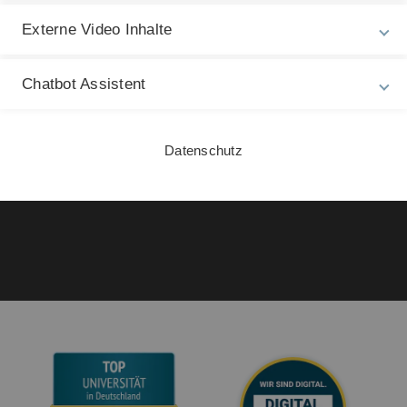
Rechtliche Hinweise
In
ht
Externe Video Inhalte
Impressum
Dr
Zu
Datenschutz
Chatbot Assistent
27
Barrierefreiheit
Gebärdensprache
Datenschutz
Leichte Sprache