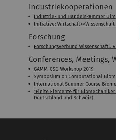
Industriekooperationen
Industrie- und Handelskammer Ulm
Initiative: Wirtschaft<>Wissenschaft mit IHK U
Forschung
Forschungsverbund Wissenschaftl. Rechnen B
Conferences, Meetings, Worksh
GAMM-CSE-Workshop 2019
Symposium on Computational Biomechanics in 
International Summer Course Biomechanics at 
"Finite Elemente für Biomechaniker und Mediz
Deutschland und Schweiz)