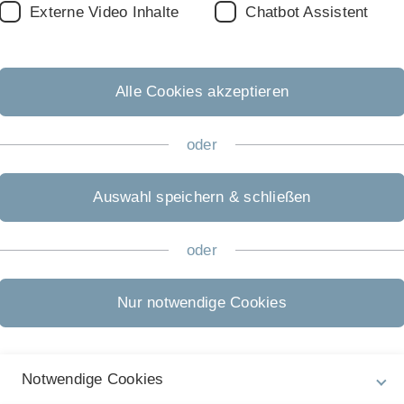
Externe Video Inhalte
Chatbot Assistent
lm
Alle Cookies akzeptieren
W (WiR Ba-Wü)
oder
ops, Seminars
Auswahl speichern & schließen
Ulm (CBU) (former: "FE Workshop Ulm")
University of Ulm
oder
iner"
(esocaet-Seminare zusammen mit CADFEM
Nur notwendige Cookies
Notwendige Cookies