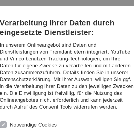
Direkt
Direkt
Direkt
Direkt
Direkt
zur
zum
zum
zur
zur
Hauptnavigation
Inhalt
Funktionsmenü
Fußleiste
Suche
Verarbeitung Ihrer Daten durch
(Sprache,
Drucken,
eingesetzte Dienstleister:
Social
Media)
In unserem Onlineangebot sind Daten und
schung
Lehre
Informationen
Dienstleistungen von Fremdanbietern integriert. YouTube
und Vimeo benutzen Tracking-Technologien, um Ihre
Daten für eigene Zwecke zu verarbeiten und mit anderen
Daten zusammenzuführen. Details finden Sie in unserer
Datenschutzerklärung. Mit Ihrer Auswahl willigen Sie ggf.
in die Verarbeitung Ihrer Daten zu den jeweiligen Zwecken
ein. Die Einwilligung ist freiwillig, für die Nutzung des
Onlineangebotes nicht erforderlich und kann jederzeit
Karsten Urban)
durch Aufruf des Consent Tools widerrufen werden.
 Dr. Anita Ignatius)
 Groß)
Notwendige Cookies
ev)