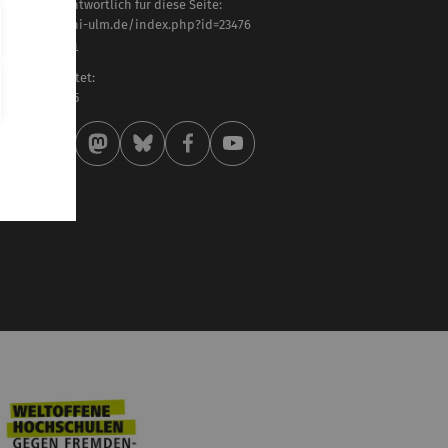
haltlich verantwortlich für diese Seite:
tps://www.uni-ulm.de/index.php?id=23476
. Ulrich Simon
letzt bearbeitet:
 . Februar 2025