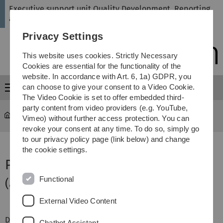
Skip
Skip
Skip
Skip
Executive support unit Quality Development, Reporting
to
to
to
to
and Revision
main
content
footer
search
Privacy Settings
navigation
This website uses cookies. Strictly Necessary
Cookies are essential for the functionality of the
website. In accordance with Art. 6, 1a) GDPR, you
can choose to give your consent to a Video Cookie.
Menu
The Video Cookie is set to offer embedded third-
party content from video providers (e.g. YouTube,
Administration
...
Akkreditierung von Studiengängen
Vimeo) without further access protection. You can
revoke your consent at any time. To do so, simply go
to our privacy policy page (link below) and change
the cookie settings.
Programmakkreditierung
Functional
(altes Verfahren)
External Video Content
Die Akkreditierung von Studiengängen gibt eine
Chatbot Assistant