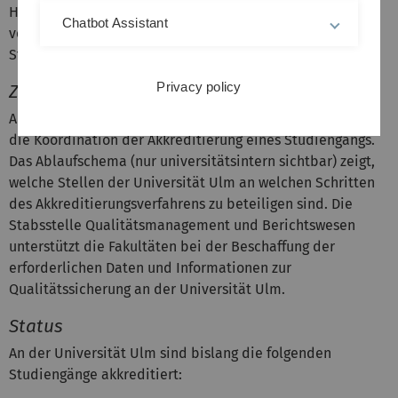
Hochschulen eine verlässliche Orientierung sowie eine
Chatbot Assistant
verbesserte Transparenz hinsichtlich der Qualität von
Studienprogrammen geben.
Privacy policy
Zuständigkeit
An der Universität Ulm sind die Fakultäten zuständig für
die Koordination der Akkreditierung eines Studiengangs.
Das Ablaufschema (nur universitätsintern sichtbar) zeigt,
welche Stellen der Universität Ulm an welchen Schritten
des Akkreditierungsverfahrens zu beteiligen sind. Die
Stabsstelle Qualitätsmanagement und Berichtswesen
unterstützt die Fakultäten bei der Beschaffung der
erforderlichen Daten und Informationen zur
Qualitätssicherung an der Universität Ulm.
Status
An der Universität Ulm sind bislang die folgenden
Studiengänge akkreditiert: