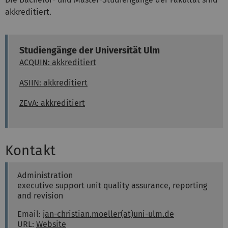
akkreditiert.
Studiengänge der Universität Ulm
ACQUIN: akkreditiert
ASIIN: akkreditiert
ZEvA: akkreditiert
Kontakt
Jan-Christian
Möller
Administration
executive support unit quality assurance, reporting
and revision
Email:
jan-christian.moeller(at)uni-ulm.de
URL:
Website