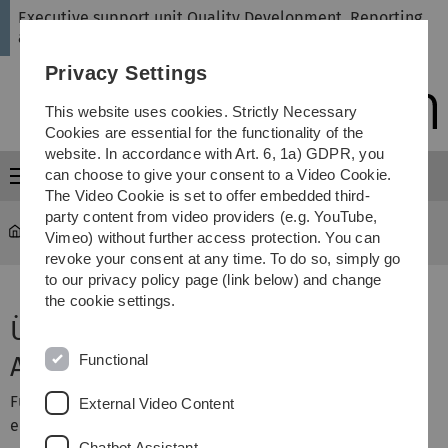
Skip
Skip
Skip
Skip
Executive support unit Quality Development, Reporting
to
to
to
to
and Revision
main
content
footer
search
Privacy Settings
navigation
This website uses cookies. Strictly Necessary
Cookies are essential for the functionality of the
website. In accordance with Art. 6, 1a) GDPR, you
can choose to give your consent to a Video Cookie.
Menu
The Video Cookie is set to offer embedded third-
party content from video providers (e.g. YouTube,
Administration
...
Akkreditierungsverfahren
Vimeo) without further access protection. You can
revoke your consent at any time. To do so, simply go
to our privacy policy page (link below) and change
the cookie settings.
Übersicht der
Functional
Akkreditierungsverfahren
Für weiterführende Informationen wählen Sie bitte den
External Video Content
entsprechenden Bereich aus.
Chatbot Assistant