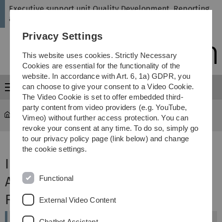
Skip
Skip
Skip
Skip
Executive support unit Quality Development, Reporting
to
to
to
to
and Revision
main
content
footer
search
Privacy Settings
navigation
This website uses cookies. Strictly Necessary
Cookies are essential for the functionality of the
website. In accordance with Art. 6, 1a) GDPR, you
can choose to give your consent to a Video Cookie.
Menu
The Video Cookie is set to offer embedded third-
party content from video providers (e.g. YouTube,
Administration
...
Mathematik
Vimeo) without further access protection. You can
revoke your consent at any time. To do so, simply go
to our privacy policy page (link below) and change
the cookie settings.
Informationen zum
Functional
Akkreditierungsverfahren
Fachcluster Mathematik
External Video Content
Chatbot Assistant