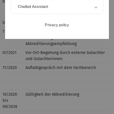
03/2023
Sitzung der internen
Chatbot Assistant
Akkreditierungskommission zur Überprüfung
der Auflagen
02/2022
Senat beschließt Akkreditierung
Privacy policy
11/2021
Sitzung der internen
Akkreditierungskommission zur
Akkreditierungsempfehlung
07/2021
Vor-Ort-Begehung durch externe Gutachter
und Gutachterinnen
11/2020
Auftaktgespräch mit dem Fachbereich
10/2020
Gültigkeit der Akkreditierung
bis
09/2028