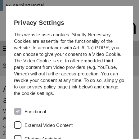
Skip
Skip
Skip
Skip
E-Learning Portal
to
to
to
to
main
content
footer
search
Privacy Settings
navigation
This website uses cookies. Strictly Necessary
Cookies are essential for the functionality of the
website. In accordance with Art. 6, 1a) GDPR, you
Menu
can choose to give your consent to a Video Cookie.
The Video Cookie is set to offer embedded third-
E-Learning Portal
...
Activities & materials
party content from video providers (e.g. YouTube,
Vimeo) without further access protection. You can
revoke your consent at any time. To do so, simply go
Aktivität Zoom: Meetings
to our privacy policy page (link below) and change
the cookie settings.
aufzeichnen
Videokonferenzen mit Zoom bieten eine sehr gute
Functional
Möglichkeit, synchrone Lehrveranstaltungen digital und
External Video Content
auf Distanz anzubieten. Mit der Aktivität Zoom können Sie
Zoom Meetings einfach innerhalb Ihres Moodle Kurses
Chatbot Assistant