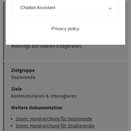
Chatbot Assistant
Aus datenschutzrechtlichen Gründen ist an der
Universität Ulm die Aufzeichnung in der Zoom Cloud
nicht freigegeben und steht Ihnen nicht zur
Privacy policy
Verfügung. Diese Anleitung erklärt den vergleichbar
komfortablen Weg der Aufzeichnung von Zoom
Meetings auf lokalen Endgeräten.
Zielgruppe
Dozierende
Ziele
Kommunizieren & Interagieren
Weitere Dokumentation
Zoom: Handreichung für Dozierende
Zoom: Handreichung für Studierende