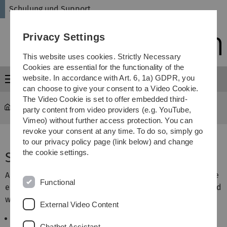
Skip
Skip
Skip
Skip
Schulung und Support
to
to
to
to
main
content
footer
search
Privacy Settings
navigation
This website uses cookies. Strictly Necessary
Cookies are essential for the functionality of the
website. In accordance with Art. 6, 1a) GDPR, you
Menu
can choose to give your consent to a Video Cookie.
The Video Cookie is set to offer embedded third-
schulung
...
Seitengestaltung
party content from video providers (e.g. YouTube,
Vimeo) without further access protection. You can
revoke your consent at any time. To do so, simply go
to our privacy policy page (link below) and change
the cookie settings.
Seiteninhalt "Seitengestaltung"
Auf den folgenden Seiten finden Sie Informationen wie sie
Functional
einen Textblock ansprechend mit zusätzlichen Bildern und
weiteren Gestaltungselementen auflockern können.
External Video Content
Textgestaltung, Infobox, Kontaktdaten
Chatbot Assistant