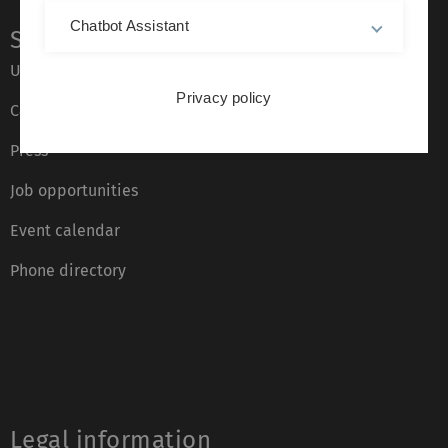
Chatbot Assistant
Service
Ulm University glossary
Privacy policy
Campus maps
Press
Job opportunities
Event calendar
Phone directory
Legal information