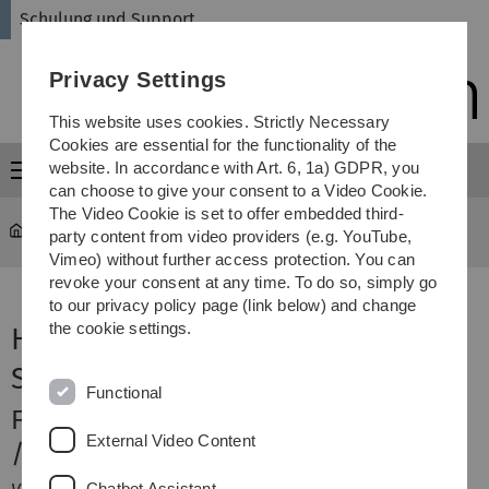
Skip
Skip
Skip
Skip
Schulung und Support
to
to
to
to
main
content
footer
search
Privacy Settings
navigation
This website uses cookies. Strictly Necessary
Cookies are essential for the functionality of the
website. In accordance with Art. 6, 1a) GDPR, you
Menu
can choose to give your consent to a Video Cookie.
The Video Cookie is set to offer embedded third-
schulung
...
Seitenstrukturierung
party content from video providers (e.g. YouTube,
Vimeo) without further access protection. You can
revoke your consent at any time. To do so, simply go
to our privacy policy page (link below) and change
the cookie settings.
Hinweise zur
Seitenstrukturierung /h1/
Functional
Funktionen der Seitenstrukturierung
External Video Content
/h2/
Chatbot Assistant