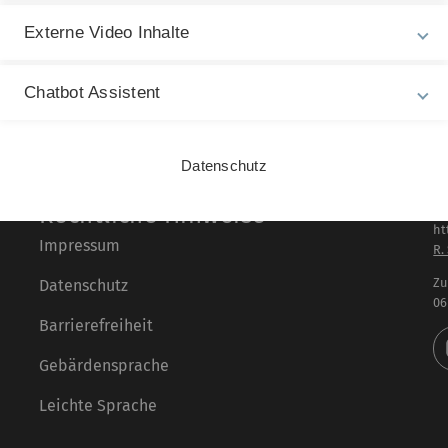
Nationalfonds (SNF) 
Externe Video Inhalte
veröffentlicht am: 10. Ma
Chatbot Assistent
Datenschutz
Rechtliche Hinweise
In
ht
Impressum
R.
Zu
Datenschutz
06
Barrierefreiheit
Gebärdensprache
Leichte Sprache