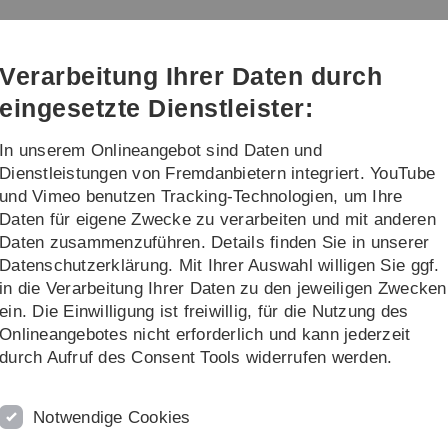
Direkt
Direkt
Direkt
Direkt
Direkt
zur
zum
zum
zur
zur
Hauptnavigation
Inhalt
Funktionsmenü
Fußleiste
Suche
Verarbeitung Ihrer Daten durch
(Sprache,
Drucken,
eingesetzte Dienstleister:
Social
Media)
In unserem Onlineangebot sind Daten und
sychotherapeutische Hochschulambulanz
Dienstleistungen von Fremdanbietern integriert. YouTube
und Vimeo benutzen Tracking-Technologien, um Ihre
Daten für eigene Zwecke zu verarbeiten und mit anderen
Daten zusammenzuführen. Details finden Sie in unserer
Datenschutzerklärung. Mit Ihrer Auswahl willigen Sie ggf.
ür Psychologie und Pädagogik
in die Verarbeitung Ihrer Daten zu den jeweiligen Zwecken
ein. Die Einwilligung ist freiwillig, für die Nutzung des
Onlineangebotes nicht erforderlich und kann jederzeit
durch Aufruf des Consent Tools widerrufen werden.
tut für Psychologie und Pädagogik
sychologische Diagnostik &
Notwendige Cookies