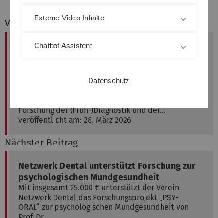
Externe Video Inhalte
Vorheriger Beitrag
Ab dem 1.10.2026 wird am Institut für
Chatbot Assistent
Psychologie und Pädagogik ein neuer
Lehrstuhl für Neuropsychologische
Diagnostik & Psychotherapie eingerichtet.
Datenschutz
Die Arbeitsgruppe unter der Leitung von Dr.
Franka Glöckner widmet sich in Lehre und
Forschung der (Früh-)Diagnostik und der…
veröffentlicht am: 28. März 2026
Nächster Beitrag
Netzwerk Dental unterstützt Forschung zur
psychologischen Mundgesundheit
Mit insgesamt 25.000 € unterstützt der Verein
Netzwerk Dental das Forschungsprojekt „PSY-
ORAL“ zur psychologischen Mundgesundheit von
Prof. Dr.…