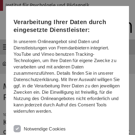
Direkt
Direkt
Direkt
Direkt
Direkt
Institut für Psychologie und Pädagogik
zur
zum
zum
zur
zur
Hauptnavigation
Inhalt
Funktionsmenü
Fußleiste
Suche
Verarbeitung Ihrer Daten durch
(Sprache,
Drucken,
eingesetzte Dienstleister:
Social
Media)
In unserem Onlineangebot sind Daten und
Menü
Dienstleistungen von Fremdanbietern integriert.
YouTube und Vimeo benutzen Tracking-
Technologien, um Ihre Daten für eigene Zwecke zu
psy-paed
...
Aktuelles
verarbeiten und mit anderen Daten
zusammenzuführen. Details finden Sie in unserer
Datenschutzerklärung. Mit Ihrer Auswahl willigen Sie
Meldung aus dem Institut für
ggf. in die Verarbeitung Ihrer Daten zu den jeweiligen
Zwecken ein. Die Einwilligung ist freiwillig, für die
Psychologie und Pädagogik
Nutzung des Onlineangebotes nicht erforderlich und
kann jederzeit durch Aufruf des Consent Tools
widerrufen werden.
10. Mai 2026
Kooperationsprojekt “SEAL” wird von
Notwendige Cookies
der Deutschen Forschungsmeinschaft