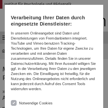
Direkt
Direkt
Direkt
Direkt
Direkt
Institut für Psychologie und Pädagogik
zur
zum
zum
zur
zur
Hauptnavigation
Inhalt
Funktionsmenü
Fußleiste
Suche
Verarbeitung Ihrer Daten durch
(Sprache,
Drucken,
eingesetzte Dienstleister:
Social
Media)
In unserem Onlineangebot sind Daten und
Menü
Dienstleistungen von Fremdanbietern integriert.
YouTube und Vimeo benutzen Tracking-
Technologien, um Ihre Daten für eigene Zwecke zu
psy-paed
...
Aktuelles
verarbeiten und mit anderen Daten
zusammenzuführen. Details finden Sie in unserer
Datenschutzerklärung. Mit Ihrer Auswahl willigen Sie
Meldung aus dem Institut für
ggf. in die Verarbeitung Ihrer Daten zu den jeweiligen
Zwecken ein. Die Einwilligung ist freiwillig, für die
Psychologie und Pädagogik
Nutzung des Onlineangebotes nicht erforderlich und
kann jederzeit durch Aufruf des Consent Tools
widerrufen werden.
30. September 2022
AutoUI
Notwendige Cookies