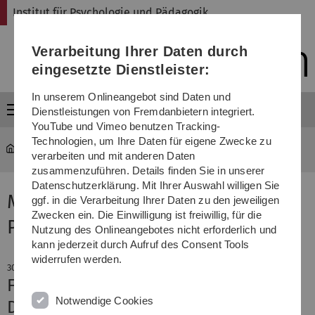
Direkt
Direkt
Direkt
Direkt
Direkt
Institut für Psychologie und Pädagogik
zur
zum
zum
zur
zur
Hauptnavigation
Inhalt
Funktionsmenü
Fußleiste
Suche
Verarbeitung Ihrer Daten durch
(Sprache,
Drucken,
eingesetzte Dienstleister:
Social
Media)
In unserem Onlineangebot sind Daten und
Menü
Dienstleistungen von Fremdanbietern integriert.
YouTube und Vimeo benutzen Tracking-
Technologien, um Ihre Daten für eigene Zwecke zu
psy-paed
...
Aktuelles
verarbeiten und mit anderen Daten
zusammenzuführen. Details finden Sie in unserer
Datenschutzerklärung. Mit Ihrer Auswahl willigen Sie
Meldung aus dem Institut für
ggf. in die Verarbeitung Ihrer Daten zu den jeweiligen
Zwecken ein. Die Einwilligung ist freiwillig, für die
Psychologie und Pädagogik
Nutzung des Onlineangebotes nicht erforderlich und
kann jederzeit durch Aufruf des Consent Tools
widerrufen werden.
30. November 2022
Frau Dr. Nold erhielt den
Notwendige Cookies
Dissertationspreis der Clemens-