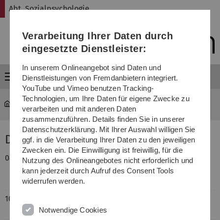
Direkt
Direkt
Direkt
Direkt
Direkt
Abt. Sozialpsychologie
zur
zum
zum
zur
zur
Hauptnavigation
Inhalt
Funktionsmenü
Fußleiste
Suche
Verarbeitung Ihrer Daten durch
(Sprache,
Drucken,
eingesetzte Dienstleister:
Social
Media)
In unserem Onlineangebot sind Daten und
Menü
Dienstleistungen von Fremdanbietern integriert.
YouTube und Vimeo benutzen Tracking-
Technologien, um Ihre Daten für eigene Zwecke zu
Abt. Sozialpsychologie
...
Dominik Stöckle
verarbeiten und mit anderen Daten
zusammenzuführen. Details finden Sie in unserer
Datenschutzerklärung. Mit Ihrer Auswahl willigen Sie
Dominik Stöckle
ggf. in die Verarbeitung Ihrer Daten zu den jeweiligen
Zwecken ein. Die Einwilligung ist freiwillig, für die
04/2023-
Scholarship awarded by the The State
Nutzung des Onlineangebotes nicht erforderlich und
Graduate Support Act for highly qualified
kann jederzeit durch Aufruf des Consent Tools
early career researchers
widerrufen werden.
10/2022-
PhD student at Dept. Social Psychology, Ulm
Notwendige Cookies
University