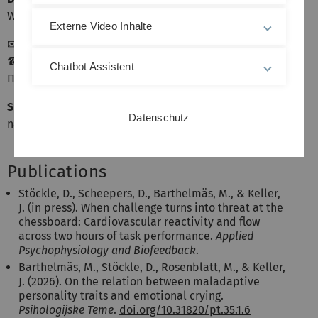
Wissenschaftlicher Mitarbeiter
Externe Video Inhalte
✉
dominik.stoeckle(at)uni-ulm.de
☎ +49-(0)731/50 31165
Chatbot Assistent
Π 47.2.273
Sprechzeiten
Datenschutz
nach Vereinbarung
Publications
Stöckle, D., Scheepers, D., Barthelmäs, M., & Keller,
J. (in press). When challenge turns into threat at the
chessboard: Cardiovascular reactivity and flow
across two hours of task performance.
Applied
Psychophysiology and Biofeedback
.
Barthelmäs, M., Stöckle, D., Rosenblatt, M., & Keller,
J. (2026). On the relation between maladaptive
personality traits and emotional crying.
Psihologijske Teme
.
doi.org/10.31820/pt.35.1.6