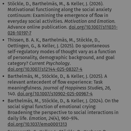
Stöckle, D., Barthelmäs, M., & Keller, J. (2026).
Motivational functioning along the social anxiety
continuum: Examining the emergence of flow in
everyday social activities.
Motivation and Emotion.
Advance online publication.
doi.org/10.1007/s11031-
026-10197-7
Thissen, B. A. K., Barthelmäs, M., Stöckle, D.,
Oettingen, G., & Keller, J. (2025). Do spontaneous
self-regulatory modes of thought vary as a function
of personality, demographic background, and goal
category?
Current Psychology
.
doi.org/10.1007/s12144-025-08327-4
Barthelmäs, M., Stöckle, D., & Keller, J. (2025). A
relevant antecedent of flow experience: Task
meaningfulness.
Journal of Happiness Studies, 26
,
140.
doi.org/10.1007/s10902-025-00967-4
Barthelmäs, M., Stöckle, D., & Keller, J. (2024). On the
social signal function of emotional crying:
Broadening the perspective to social interactions in
daily life.
Emotion, 24
(4), 960–974.
doi.org/10.1037/emo0001313