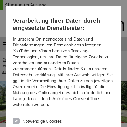
Direkt
Direkt
Direkt
Direkt
Direkt
Studium im Ausland
zur
zum
zum
zur
zur
Hauptnavigation
Inhalt
Funktionsmenü
Fußleiste
Suche
Verarbeitung Ihrer Daten durch
(Sprache,
Drucken,
eingesetzte Dienstleister:
Social
Media)
In unserem Onlineangebot sind Daten und
Menü
Dienstleistungen von Fremdanbietern integriert.
YouTube und Vimeo benutzen Tracking-
Technologien, um Ihre Daten für eigene Zwecke zu
verarbeiten und mit anderen Daten
mawi-
Fakultätsprogramme - Ukraine-Kiew
zusammenzuführen. Details finden Sie in unserer
...
ausland
Austauschprogramm
Datenschutzerklärung. Mit Ihrer Auswahl willigen Sie
ggf. in die Verarbeitung Ihrer Daten zu den jeweiligen
Zwecken ein. Die Einwilligung ist freiwillig, für die
Nutzung des Onlineangebotes nicht erforderlich und
kann jederzeit durch Aufruf des Consent Tools
widerrufen werden.
Notwendige Cookies