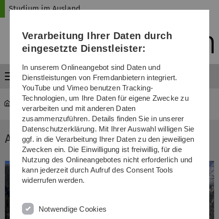
Direkt
Direkt
Direkt
Direkt
Direkt
Studium im Ausland
zur
zum
zum
zur
zur
Hauptnavigation
Inhalt
Funktionsmenü
Fußleiste
Suche
Verarbeitung Ihrer Daten durch
(Sprache,
Drucken,
eingesetzte Dienstleister:
Social
Media)
In unserem Onlineangebot sind Daten und
Menü
Dienstleistungen von Fremdanbietern integriert.
YouTube und Vimeo benutzen Tracking-
Technologien, um Ihre Daten für eigene Zwecke zu
mawi-ausland
...
Auslandsberichte
verarbeiten und mit anderen Daten
zusammenzuführen. Details finden Sie in unserer
Datenschutzerklärung. Mit Ihrer Auswahl willigen Sie
Amelie in Japan
ggf. in die Verarbeitung Ihrer Daten zu den jeweiligen
Zwecken ein. Die Einwilligung ist freiwillig, für die
Nutzung des Onlineangebotes nicht erforderlich und
kann jederzeit durch Aufruf des Consent Tools
widerrufen werden.
Notwendige Cookies