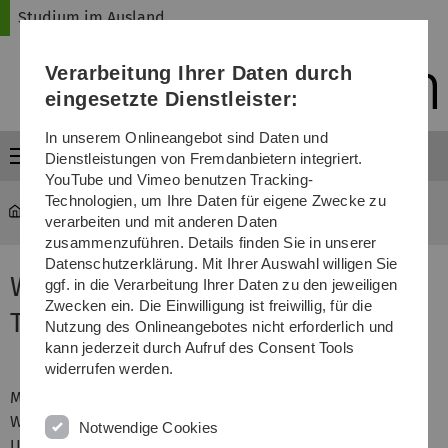
Direkt
Direkt
Direkt
Direkt
Direkt
Studium im Ausland
zur
zum
zum
zur
zur
Hauptnavigation
Inhalt
Funktionsmenü
Fußleiste
Suche
Verarbeitung Ihrer Daten durch
(Sprache,
Drucken,
eingesetzte Dienstleister:
Social
Media)
In unserem Onlineangebot sind Daten und
Menü
Dienstleistungen von Fremdanbietern integriert.
YouTube und Vimeo benutzen Tracking-
Technologien, um Ihre Daten für eigene Zwecke zu
mawi-ausland
...
Chi in Taiwan
verarbeiten und mit anderen Daten
zusammenzuführen. Details finden Sie in unserer
Datenschutzerklärung. Mit Ihrer Auswahl willigen Sie
Wirtschaftswissenschaften in
ggf. in die Verarbeitung Ihrer Daten zu den jeweiligen
Zwecken ein. Die Einwilligung ist freiwillig, für die
Taiwan studieren
Nutzung des Onlineangebotes nicht erforderlich und
kann jederzeit durch Aufruf des Consent Tools
widerrufen werden.
Mein Auslandsaufenthalt im Master
Wirtschaftswissenschaften fand an der National Taiwan
Notwendige Cookies
University (NTU) im Wintersemester 2023/2024 statt.