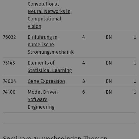
Convolutional
Neural Networks in
Computational
Vision
76032
Einführung in
4
EN
U
numerische
Strömungsmechanik
75145
Elements of
4
EN
U
Statistical Learning
74004
Gene Expression
3
EN
U
74100
Model Driven
6
EN
U
Software
Engineering
Seminare zu wechselnden Themen