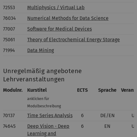
72553
Multiphysics / Virtual Lab
76034
Numerical Methods for Data Science
77007
Software for Medical Devices
75061
Theory of Electrochemical Energy Storage
71994
Data Mining
Unregelmäßig angebotene
Lehrveranstaltungen
Modul
nr.
Kurstitel
ECTS
Sprache
Verans
anklicken für
Modulbeschreibung
70137
Time Series Analysis
6
DE/EN
U
74645
Deep Vision - Deep
6
EN
U
Learning and