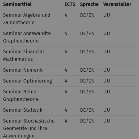
Seminartitel
ECTS
Sprache
Veranstalter
Seminar Algebra und
4
DE/EN
UU
Zahlentheorie
Seminar Angewandte
4
DE/EN
UU
Graphentheorie
Seminar Financial
4
DE/EN
UU
Mathematics
Seminar Numerik
4
DE/EN
UU
Seminar Optimierung
4
DE/EN
UU
Seminar Reine
4
DE/EN
UU
Graphentheorie
Seminar Statistik
4
DE/EN
UU
Seminar Stochastische
4
DE/EN
UU
Geometrie und ihre
Anwendungen