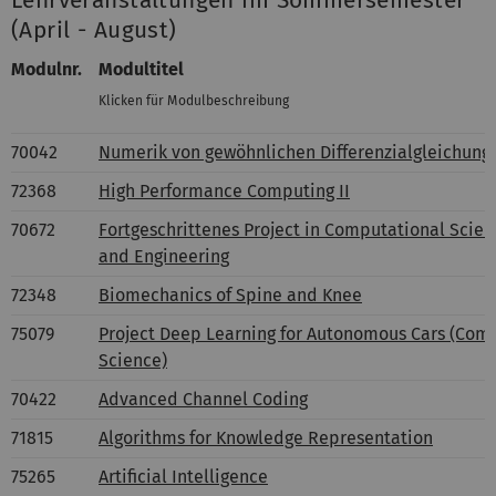
Lehrveranstaltungen im Sommersemester
(April - August)
Modulnr
.
Modultitel
Klicken für Modulbeschreibung
70042
Numerik von gewöhnlichen Differenzialgleichung
72368
High Performance Computing II
70672
Fortgeschrittenes Project in Computational Scie
and Engineering
72348
Biomechanics of Spine and Knee
75079
Project Deep Learning for Autonomous Cars (Com
Science)
70422
Advanced Channel Coding
71815
Algorithms for Knowledge Representation
75265
Artificial Intelligence