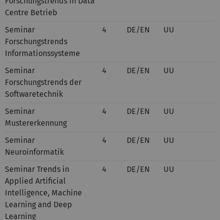
Forschungstrends in Data
Centre Betrieb
Seminar
4
DE/EN
UU
Forschungstrends
Informationssysteme
Seminar
4
DE/EN
UU
Forschungstrends der
Softwaretechnik
Seminar
4
DE/EN
UU
Mustererkennung
Seminar
4
DE/EN
UU
Neuroinformatik
Seminar Trends in
4
DE/EN
UU
Applied Artificial
Intelligence, Machine
Learning and Deep
Learning