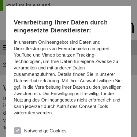
Direkt
Direkt
Direkt
Direkt
Direkt
Studium im Ausland
zur
zum
zum
zur
zur
Hauptnavigation
Inhalt
Funktionsmenü
Fußleiste
Suche
Verarbeitung Ihrer Daten durch
(Sprache,
Drucken,
eingesetzte Dienstleister:
Social
Media)
In unserem Onlineangebot sind Daten und
Menü
Dienstleistungen von Fremdanbietern integriert.
YouTube und Vimeo benutzen Tracking-
Technologien, um Ihre Daten für eigene Zwecke zu
mawi-ausland
...
Kurse im Masterstudium (CSE)
verarbeiten und mit anderen Daten
zusammenzuführen. Details finden Sie in unserer
Datenschutzerklärung. Mit Ihrer Auswahl willigen Sie
Veranstaltungen im Master
ggf. in die Verarbeitung Ihrer Daten zu den jeweiligen
Zwecken ein. Die Einwilligung ist freiwillig, für die
Der Studiengang Computational Science and Engineering
Nutzung des Onlineangebotes nicht erforderlich und
ist ein
Kooperationsstudiengang
der
Universität Ulm
und
kann jederzeit durch Aufruf des Consent Tools
der
Technischen Hochschule Ulm
. Daher finden
widerrufen werden.
Vorlesungen sowohl an der Universität als auch an der
Technischen Hochschule statt.
Notwendige Cookies