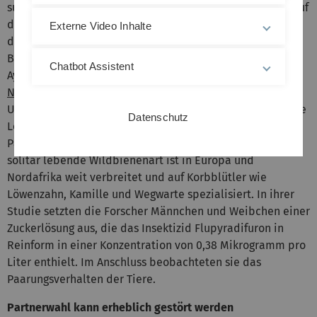
subletale, also nicht tödliche, Konzentrationen negativ auf
die Populationsdichte von Wildbienen auswirken können,
Externe Video Inhalte
da sie die Fortpflanzung beeinträchtigen, zeigen die
Bienenforscher Dr. Samuel Boff und Professor Manfred
Chatbot Assistent
Ayasse vom
Institut für Evolutionsökologie und
Naturschutzgenomik
an der Uni Ulm. Für ihre
Untersuchungen wählten die Wissenschaftler die Gemeine
Datenschutz
Löcherbiene (Heriades truncorum), weil ihr
Paarungsverhalten bereits gut erforscht ist. Die kleine,
solitär lebende Wildbienenart ist in Europa und
Nordafrika weit verbreitet und auf Korbblütler wie
Löwenzahn, Kamille und Wegwarte spezialisiert. In ihrer
Studie setzten die Forscher Männchen und Weibchen einer
Zuckerlösung aus, die das Insektizid Flupyradifuron in
Reinform in einer Konzentration von 0,38 Mikrogramm pro
Liter enthielt. Im Anschluss beobachteten sie das
Paarungsverhalten der Tiere.
Partnerwahl kann erheblich gestört werden