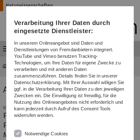
Direkt
Direkt
Direkt
Direkt
Direkt
Naturwissenschaften
zur
zum
zum
zur
zur
Hauptnavigation
Inhalt
Funktionsmenü
Fußleiste
Suche
Verarbeitung Ihrer Daten durch
(Sprache,
Drucken,
eingesetzte Dienstleister:
Social
Media)
In unserem Onlineangebot sind Daten und
Menü
Dienstleistungen von Fremdanbietern integriert.
YouTube und Vimeo benutzen Tracking-
Technologien, um Ihre Daten für eigene Zwecke zu
Naturwissenschaften
News-Detail
verarbeiten und mit anderen Daten
zusammenzuführen. Details finden Sie in unserer
Datenschutzerklärung. Mit Ihrer Auswahl willigen Sie
Aktuelle Meldung
ggf. in die Verarbeitung Ihrer Daten zu den jeweiligen
Zwecken ein. Die Einwilligung ist freiwillig, für die
Nutzung des Onlineangebotes nicht erforderlich und
03. November 2023
kann jederzeit durch Aufruf des Consent Tools
Pestizid beeinflusst
widerrufen werden.
Paarungsverhalten von Wildbienen
Männchen werben kürzer, Weibchen
Notwendige Cookies