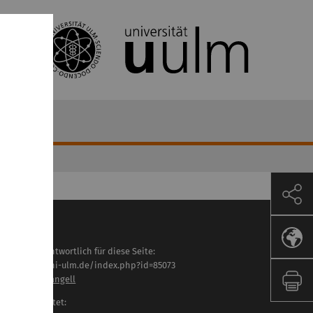
 project
haltlich verantwortlich für diese Seite:
tps://www.uni-ulm.de/index.php?id=85073
ilipp von Wrangell
letzt bearbeitet: