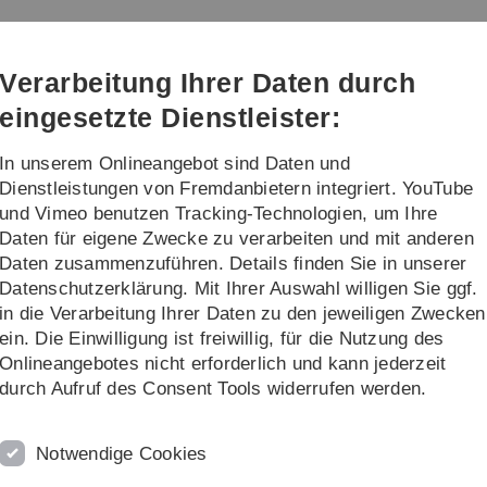
Direkt
Direkt
Direkt
Direkt
Direkt
zur
zum
zum
zur
zur
Ecology and Management
Hauptnavigation
Inhalt
Funktionsmenü
Fußleiste
Suche
Verarbeitung Ihrer Daten durch
(Sprache,
Drucken,
eingesetzte Dienstleister:
Social
Media)
In unserem Onlineangebot sind Daten und
Exchange possibilities
...
Dienstleistungen von Fremdanbietern integriert. YouTube
und Vimeo benutzen Tracking-Technologien, um Ihre
Daten für eigene Zwecke zu verarbeiten und mit anderen
agement
Activities
Multiplier Events
Results and Experience from our
Daten zusammenzuführen. Details finden Sie in unserer
Datenschutzerklärung. Mit Ihrer Auswahl willigen Sie ggf.
in die Verarbeitung Ihrer Daten zu den jeweiligen Zwecken
ein. Die Einwilligung ist freiwillig, für die Nutzung des
Onlineangebotes nicht erforderlich und kann jederzeit
durch Aufruf des Consent Tools widerrufen werden.
Rechtliche Hinweise
In
ht
Impressum
Ph
Notwendige Cookies
Zu
Datenschutz