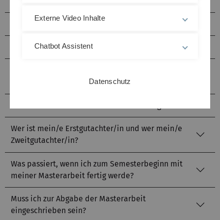
veranlassen?
Externe Video Inhalte
Wird die Masterarbeit veröffentlicht?
Chatbot Assistent
Kann ich den Titel meiner Masterarbeit ändern?
Kann ich das Thema meiner Masterarbeit
Datenschutz
wechseln?
Wie und wo kann ich die Masterarbeit abgeben?
Wer ist mein/e Erstgutachter/in und wer mein/e
Zweitgutachter/in?
Was passiert, wenn ich zum Semesterbeginn mit
meiner Masterarbeit fertig werde?
Muss ich zur Abgabe der Masterarbeit
eingeschrieben sein?