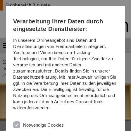
Direkt
Direkt
Direkt
Direkt
Direkt
Fachbereich Biologie
zur
zum
zum
zur
zur
Hauptnavigation
Inhalt
Funktionsmenü
Fußleiste
Suche
Verarbeitung Ihrer Daten durch
(Sprache,
Drucken,
eingesetzte Dienstleister:
Social
Media)
In unserem Onlineangebot sind Daten und
Menü
Dienstleistungen von Fremdanbietern integriert.
YouTube und Vimeo benutzen Tracking-
Technologien, um Ihre Daten für eigene Zwecke zu
verarbeiten und mit anderen Daten
Fachbereich
Abschlussarbeiten &
zusammenzuführen. Details finden Sie in unserer
...
Biologie
"Methodenpraktika"
Datenschutzerklärung. Mit Ihrer Auswahl willigen Sie
ggf. in die Verarbeitung Ihrer Daten zu den jeweiligen
Zwecken ein. Die Einwilligung ist freiwillig, für die
Nutzung des Onlineangebotes nicht erforderlich und
kann jederzeit durch Aufruf des Consent Tools
widerrufen werden.
Notwendige Cookies