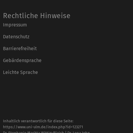
Rechtliche Hinweise
Impressum
Datenschutz
Barrierefreiheit
Gebärdensprache
Leichte Sprache
Inhaltlich verantwortlich für diese Seite:
https://www.uni-ulm.de/index.php?id=123271
Dr. Stephanie Maritta Wittig-Blaich | Dr. Lena John