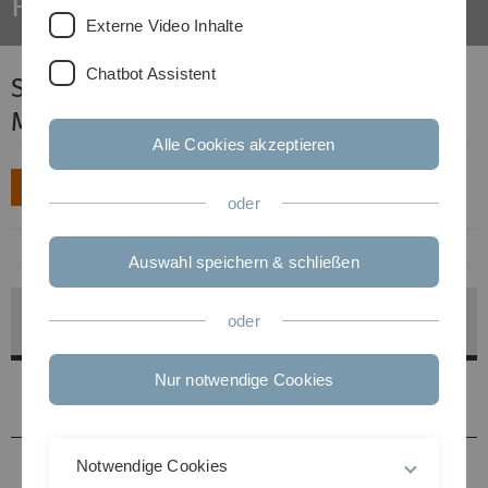
FAQs zur Masterarbeit
Externe Video Inhalte
Chatbot Assistent
Studiengangspezifische FAQs zur
Masterarbeit
Alle Cookies akzeptieren
Biology
Biochemie
oder
Auswahl speichern & schließen
Allgemeine FAQs zur Masterarbeit und zum
oder
Studienabschluss (Biology, Biochemie & PBT)
Nur notwendige Cookies
Gilt mein Antrag auf externe Masterarbeit als
Anmeldung?
Muss ich eine Geheimhaltungsvereinbarung
Notwendige Cookies