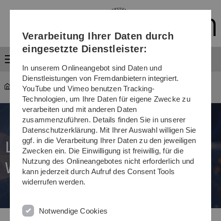
Direkt
Direkt
Direkt
Direkt
Direkt
zur
zum
zum
zur
zur
Hauptnavigation
Inhalt
Funktionsmenü
Fußleiste
Suche
Verarbeitung Ihrer Daten durch
(Sprache,
Drucken,
eingesetzte Dienstleister:
Social
Menü
Media)
In unserem Onlineangebot sind Daten und
Dienstleistungen von Fremdanbietern integriert.
Universität
...
Veranstaltungen
YouTube und Vimeo benutzen Tracking-
Technologien, um Ihre Daten für eigene Zwecke zu
verarbeiten und mit anderen Daten
zusammenzuführen. Details finden Sie in unserer
Datenschutzerklärung. Mit Ihrer Auswahl willigen Sie
ggf. in die Verarbeitung Ihrer Daten zu den jeweiligen
Langer Abend der
Zwecken ein. Die Einwilligung ist freiwillig, für die
Nutzung des Onlineangebotes nicht erforderlich und
Wissenschaft
kann jederzeit durch Aufruf des Consent Tools
widerrufen werden.
Notwendige Cookies