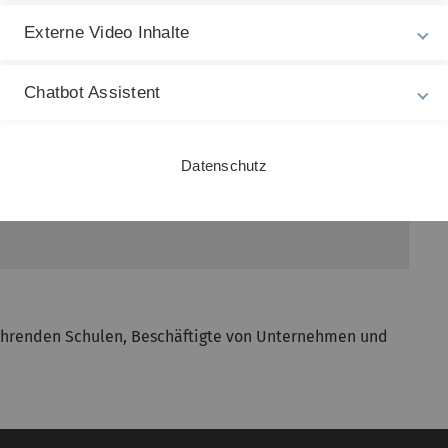
Externe Video Inhalte
ationsprogramm untersuchen, welche Handlungen
emeinsam werden wir versuchen, in der Klimasimulation
Chatbot Assistent
ltung das Pariser Klimaschutzabkommens notwendig sind.
es mit dem 1,5 Grad Ziel aus?
Datenschutz
stituts für Biochemie und Molekulare Biologie
erführenden Schulen, Beschäftigte von Unternehmen und