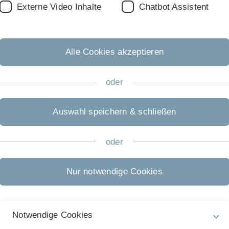
Externe Video Inhalte
Chatbot Assistent
Alle Cookies akzeptieren
netaren Grenzen
auch der Ressourcenverbrauch. Mit der Agenda 2030 und
oder
szielen (sustainable development goals, SDGs) haben
altiges Leben sozial und umweltgerecht gestaltet werden
Auswahl speichern & schließen
omischen Ziele zumindest teilweise im Widerspruch zu
oder
d Wissenschaftler den Begriff der „Planetaren
he diese Grenzen quantitativ definiert. In verschiedenen
Nur notwendige Cookies
nzen bereits überschritten, wie beispielsweise beim
atz von Düngemitteln. In anderen Bereichen wie dem
mmen wir in Grenzbereiche.
Notwendige Cookies
en der planetaren Grenzen, der Nachhaltigkeit und des