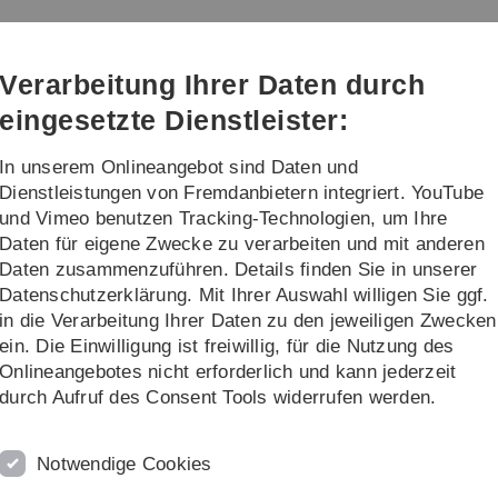
Direkt
Direkt
Direkt
Direkt
Direkt
zur
zum
zum
zur
zur
nd Technik
Hauptnavigation
Inhalt
Funktionsmenü
Fußleiste
Suche
Verarbeitung Ihrer Daten durch
(Sprache,
Drucken,
eingesetzte Dienstleister:
Social
Media)
In unserem Onlineangebot sind Daten und
Aktuelles
Dienstleistungen von Fremdanbietern integriert. YouTube
und Vimeo benutzen Tracking-Technologien, um Ihre
Daten für eigene Zwecke zu verarbeiten und mit anderen
rsprogramm
Wirtschaft und Management
Nachhaltigkeit und die plan
Daten zusammenzuführen. Details finden Sie in unserer
Datenschutzerklärung. Mit Ihrer Auswahl willigen Sie ggf.
in die Verarbeitung Ihrer Daten zu den jeweiligen Zwecken
ein. Die Einwilligung ist freiwillig, für die Nutzung des
Onlineangebotes nicht erforderlich und kann jederzeit
durch Aufruf des Consent Tools widerrufen werden.
Notwendige Cookies