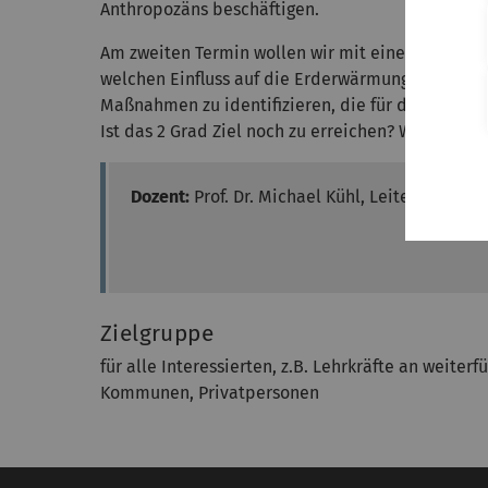
Anthropozäns beschäftigen.
Am zweiten Termin wollen wir mit einem Simul
welchen Einfluss auf die Erderwärmung haben. G
Maßnahmen zu identifizieren, die für die Einha
Ist das 2 Grad Ziel noch zu erreichen? Wie sieht 
Dozent:
Prof. Dr. Michael Kühl, Leiter des In
Zielgruppe
für alle Interessierten, z.B. Lehrkräfte an weit
Kommunen, Privatpersonen