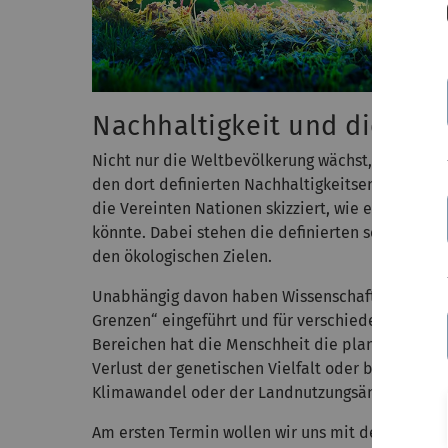
Nachhaltigkeit und die pla
Nicht nur die Weltbevölkerung wächst, sondern 
den dort definierten Nachhaltigkeitsentwicklung
die Vereinten Nationen skizziert, wie ein nachh
könnte. Dabei stehen die definierten sozio-ökon
den ökologischen Zielen.
Unabhängig davon haben Wissenschaftlerinnen un
Grenzen“ eingeführt und für verschiedene Bereic
Bereichen hat die Menschheit die planetaren Gre
Verlust der genetischen Vielfalt oder beim Eins
Klimawandel oder der Landnutzungsänderung ko
Am ersten Termin wollen wir uns mit den Begriff