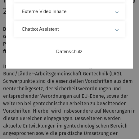
28 GenTSV
Externe Video Inhalte
Der Kurs ist als Aktualisierungskurs nach § 28 Abs. 3
Chatbot Assistent
GenTSV zur Erneuerung des Sachkundenachweises für
Projektleiter und Beauftragte für Biologische Sicherheit
für Absolventen des Grundkurses konzipiert.
Datenschutz
Inhaltlich orientiert er sich an den Vorgaben der
Bund/Länder-Arbeitsgemeinschaft Gentechnik (LAG).
Schwerpunkte sind die essenziellen Vorschriften aus dem
Gentechnikgesetz, der Sicherheitsverordnungen und
entsprechender Verordnungen auf EU-Ebene, sowie der
weiteren bei gentechnischen Arbeiten zu beachtenden
Vorschriften. Hierbei wird insbesondere auf Neuerungen in
diesen Bereichen eingegangen. Desweiteren werden
aktuelle Entwicklungen im gentechnologischen Bereich
angesprochen sowie die praktische Umsetzung der