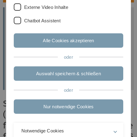
Externe Video Inhalte
Termin:
Chatbot Assistent
24. September 2026
Alle Cookies akzeptieren
Der Kurs findet online statt.
oder
zur Anmeldung
Auswahl speichern & schließen
Flyer Gentechnik Aktualisierungskurs
oder
Sicherheit in der Gentechnik
Nur notwendige Cookies
(Aktualisierungskurs)
für Projektleiter und Beauftragte
Notwendige Cookies
für Biologische Sicherheit nach §