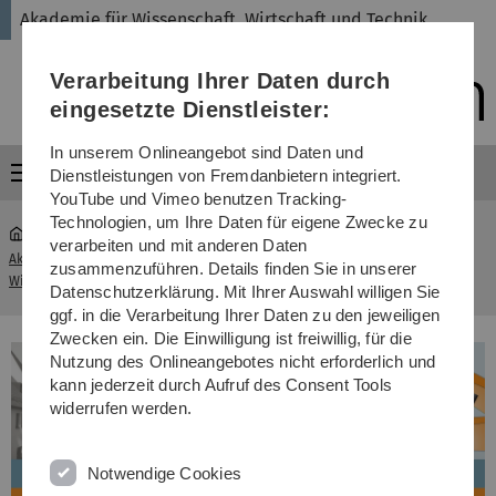
Direkt
Direkt
Direkt
Direkt
Direkt
Akademie für Wissenschaft, Wirtschaft und Technik
zur
zum
zum
zur
zur
Hauptnavigation
Inhalt
Funktionsmenü
Fußleiste
Suche
Verarbeitung Ihrer Daten durch
(Sprache,
Drucken,
eingesetzte Dienstleister:
Social
Media)
In unserem Onlineangebot sind Daten und
Menü
Dienstleistungen von Fremdanbietern integriert.
YouTube und Vimeo benutzen Tracking-
Technologien, um Ihre Daten für eigene Zwecke zu
verarbeiten und mit anderen Daten
Akademie für Wissenschaft,
Sicherheit in der Gentechnik -
zusammenzuführen. Details finden Sie in unserer
...
Wirtschaft und Technik
Aktualisierungskurs
Datenschutzerklärung. Mit Ihrer Auswahl willigen Sie
ggf. in die Verarbeitung Ihrer Daten zu den jeweiligen
Zwecken ein. Die Einwilligung ist freiwillig, für die
Nutzung des Onlineangebotes nicht erforderlich und
kann jederzeit durch Aufruf des Consent Tools
widerrufen werden.
Notwendige Cookies