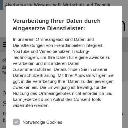
Direkt
Direkt
Direkt
Direkt
Direkt
Akademie für Wissenschaft, Wirtschaft und Technik
zur
zum
zum
zur
zur
Hauptnavigation
Inhalt
Funktionsmenü
Fußleiste
Suche
Verarbeitung Ihrer Daten durch
(Sprache,
Drucken,
eingesetzte Dienstleister:
Social
Media)
In unserem Onlineangebot sind Daten und
Menü
Dienstleistungen von Fremdanbietern integriert.
YouTube und Vimeo benutzen Tracking-
Technologien, um Ihre Daten für eigene Zwecke zu
verarbeiten und mit anderen Daten
Akademie für Wissenschaft,
Nachwuchsförderung und
zusammenzuführen. Details finden Sie in unserer
...
Wirtschaft und Technik
Stipendien
Datenschutzerklärung. Mit Ihrer Auswahl willigen Sie
ggf. in die Verarbeitung Ihrer Daten zu den jeweiligen
Zwecken ein. Die Einwilligung ist freiwillig, für die
Nachwuchsförderung und
Nutzung des Onlineangebotes nicht erforderlich und
kann jederzeit durch Aufruf des Consent Tools
Stipendien
widerrufen werden.
Die Akademie für Wissenschaft, Wirtschaft und Technik e.V.
bietet folgende Förderprogramme an.
Notwendige Cookies