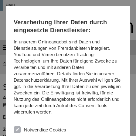
Direkt
Direkt
Direkt
Direkt
Direkt
EMU
zur
zum
zum
zur
zur
Hauptnavigation
Inhalt
Funktionsmenü
Fußleiste
Suche
Verarbeitung Ihrer Daten durch
(Sprache,
Drucken,
eingesetzte Dienstleister:
Social
Media)
In unserem Onlineangebot sind Daten und
Menü
Dienstleistungen von Fremdanbietern integriert.
YouTube und Vimeo benutzen Tracking-
Technologien, um Ihre Daten für eigene Zwecke zu
EMU
...
2007 SchwarzWeiss
verarbeiten und mit anderen Daten
zusammenzuführen. Details finden Sie in unserer
Datenschutzerklärung. Mit Ihrer Auswahl willigen Sie
SCHWARZWEISS
ggf. in die Verarbeitung Ihrer Daten zu den jeweiligen
Zwecken ein. Die Einwilligung ist freiwillig, für die
Ausstellung in der Galerie
"The Laboratorium"
Nutzung des Onlineangebotes nicht erforderlich und
Musisches Zentrum Universität Ulm
kann jederzeit durch Aufruf des Consent Tools
widerrufen werden.
EMU - Experimentelle Musik und Kunst
2. Febr. - 15. Juni 2007
Notwendige Cookies