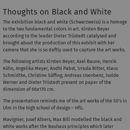
Thoughts on Black and White
The exhibition black and white (Schwarzweiss) is a homage
to the two fundamental colors in art. Kirsten Beyer
according to the leader Dieter Trüstedt catalysed and
brought about the production of this exhibit with her
camera that she is so deftly used to capture the art works.
The following artists Kirsten Beyer, Axel Baune, Henrik
Kühn, Angelika Meyer, Andhi Pabst, Ursula Ritter, Klaus
Schmidtke, Christine Söffing, Andreas Usenbenz, Isolde
Werner and Dieter Trüstedt present on paper of the
dimension of 66x170 cm.
The presentation reminds me of the art works of the 50’s in
Ulm in the high school of design – HfG.
Mavignier, Josef Albers, Max Bill modelled the black and
white works after the Bauhaus principles which later