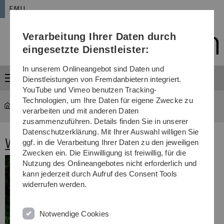
Direkt
Direkt
Direkt
Direkt
Direkt
EMU
zur
zum
zum
zur
zur
Hauptnavigation
Inhalt
Funktionsmenü
Fußleiste
Suche
Verarbeitung Ihrer Daten durch
(Sprache,
Drucken,
eingesetzte Dienstleister:
Social
Media)
In unserem Onlineangebot sind Daten und
Menü
Dienstleistungen von Fremdanbietern integriert.
YouTube und Vimeo benutzen Tracking-
Technologien, um Ihre Daten für eigene Zwecke zu
EMU
...
2015 Villa Rot
verarbeiten und mit anderen Daten
zusammenzuführen. Details finden Sie in unserer
Datenschutzerklärung. Mit Ihrer Auswahl willigen Sie
Wenn Düfte zu Klängen werden
ggf. in die Verarbeitung Ihrer Daten zu den jeweiligen
Zwecken ein. Die Einwilligung ist freiwillig, für die
Nutzung des Onlineangebotes nicht erforderlich und
kann jederzeit durch Aufruf des Consent Tools
widerrufen werden.
Notwendige Cookies