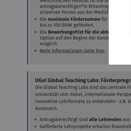
Medizinischen Fakultät ist die Antragstell
antragsberechtigen*m Mitantragsteller*in 
einzelnen Person aus der Medizin bzw. eine
Die
maximale Fördersumme
für einzeln g
bis zu 100.000€ gefördert.
Die
Bewerbungsfrist für die aktuelle Aus
Option auf den Beginn der Konzeptionsph
möglich.
Mehr Informationen siehe hier.
UGo! Global Teaching Labs: Förderprogr
Die Global Teaching Labs sind das zentrale 
Universität Ulm dabei, internationale Perspe
innovative Lehrformate zu entwickeln - z.B. 
Austausch.
Antragsberechtigt sind
alle Lehrenden
aus 
Geförderte Lehrprojekte erhalten finanzie