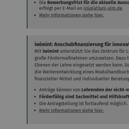
Die
Bewerbungsfrist für die aktuelle Aus
erfolgt per E-Mail an
UGo(at)uni-ulm.de
Mehr Informationen siehe hier.
iwimint: Anschubfinanzierung für innova
Mit
iwimint
unterstützt Sie das Zentrum für 
große Fördermaßnahmen umzusetzen. Dazu hab
Ebenen der Lehre eingesetzt werden kann. Da
die Weiterentwicklung eines Modulhandbuchs.
finanzieller Mittel und individueller Beratu
Anträge können von
Lehrenden der nicht-m
Förderfähig sind Sachmittel und Hilfskra
Die Antragstellung ist fortlaufend möglich.
Mehr Informationen siehe hier.