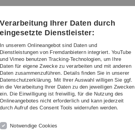
Direkt
Direkt
Direkt
Direkt
Direkt
zur
zum
zum
zur
zur
Hauptnavigation
Inhalt
Funktionsmenü
Fußleiste
Suche
Verarbeitung Ihrer Daten durch
(Sprache,
Drucken,
eingesetzte Dienstleister:
Social
Media)
In unserem Onlineangebot sind Daten und
te und Förderung
Events
Über uns
Dienstleistungen von Fremdanbietern integriert. YouTube
und Vimeo benutzen Tracking-Technologien, um Ihre
Daten für eigene Zwecke zu verarbeiten und mit anderen
Interne Lehrförderung
Daten zusammenzuführen. Details finden Sie in unserer
Datenschutzerklärung. Mit Ihrer Auswahl willigen Sie ggf.
in die Verarbeitung Ihrer Daten zu den jeweiligen Zwecken
er Universität Ulm
ein. Die Einwilligung ist freiwillig, für die Nutzung des
Onlineangebotes nicht erforderlich und kann jederzeit
durch Aufruf des Consent Tools widerrufen werden.
Notwendige Cookies