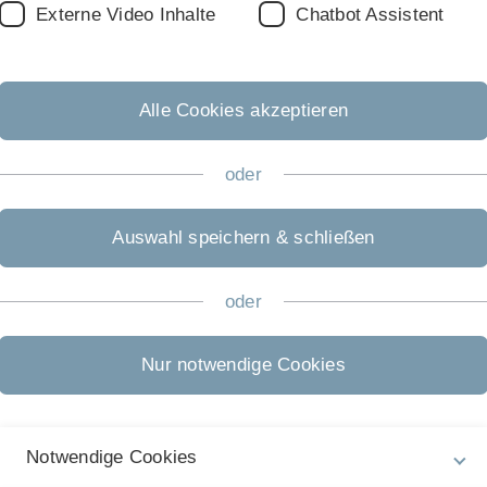
Externe Video Inhalte
Chatbot Assistent
Alle Cookies akzeptieren
ität Ulm eine zentrale Bedeutung. Dies drückt sich im
Leitbild
so aus wie im
Struktur- und Entwicklungsplan
. Für die
oder
chreibt die Universität Ulm verschiedene universitätsinterne
ungsfristen sowie antragsberechtigte Zielgruppen der
Auswahl speichern & schließen
oder
atoren innovative Lehrangebote curiosity-driven und
ersität Ulm stellt einzelnen Lehrenden und Gruppen
Nur notwendige Cookies
e innovative Lehrentwicklungen intensiv entwickeln, erproben,
im Mittelbau dauerhaft beschäftigten Lehrenden der
Notwendige Cookies
ssor*innen und dauerhaft beschäftigte Lehrende aus der