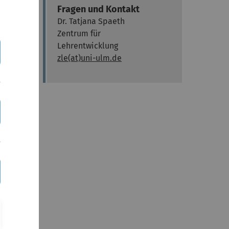
Fragen und Kontakt
Dr. Tatjana Spaeth
Zentrum für
Lehrentwicklung
zle(at)uni-ulm.de
 Lehre