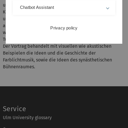
und Kunst der Universität Ulm, die sich aus Physikern,
Chatbot Assistant
Künstlern, Musikern, Informatikern, Technikern, Tänzern
und natürlich Studenten zusammensetzt, und sich Fragen
aus dem Grenzbereich von Kunst und Wissenschaft
Privacy policy
widmet, z. B. der Vertonung von NASA-Daten, von
Turbulenzen oder der Synästhesie.
Der Vortrag behandelt mit visuellen wie akustischen
Beispielen die Ideen und die Geschichte der
Farblichtmusik, sowie die Ideen des synästhetischen
Bühnenraumes.
Service
Ulm University glossary