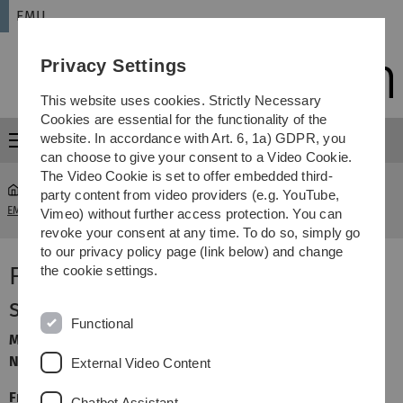
Skip
Skip
Skip
Skip
EMU
to
to
to
to
main
content
footer
search
Privacy Settings
navigation
This website uses cookies. Strictly Necessary
Cookies are essential for the functionality of the
website. In accordance with Art. 6, 1a) GDPR, you
Menu
can choose to give your consent to a Video Cookie.
The Video Cookie is set to offer embedded third-
party content from video providers (e.g. YouTube,
EMU
...
2013 Farblichtmusik und die synaesthetische Bühne
Vimeo) without further access protection. You can
revoke your consent at any time. To do so, simply go
to our privacy policy page (link below) and change
Farblichtmusik und die
the cookie settings.
synästhetische Bühne
Functional
Montag, 06. Mai 2013, 18:30 Uhr
N 24 / Hörsaal 13, Universität, Oberer Eselsberg
External Video Content
Frau Christine Söffing
Chatbot Assistant