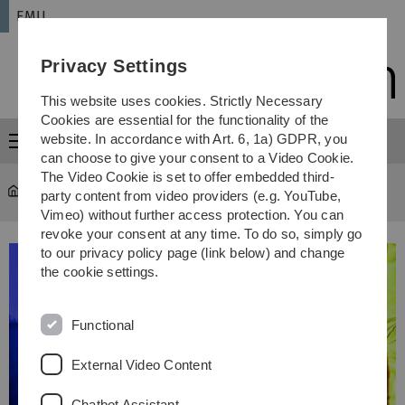
Skip
Skip
Skip
Skip
EMU
to
to
to
to
main
content
footer
search
Privacy Settings
navigation
This website uses cookies. Strictly Necessary
Cookies are essential for the functionality of the
website. In accordance with Art. 6, 1a) GDPR, you
Menu
can choose to give your consent to a Video Cookie.
The Video Cookie is set to offer embedded third-
EMU
...
2019 MFA - Schattentöne
party content from video providers (e.g. YouTube,
Vimeo) without further access protection. You can
revoke your consent at any time. To do so, simply go
to our privacy policy page (link below) and change
the cookie settings.
Functional
External Video Content
Chatbot Assistant