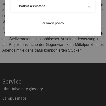
Mitmenschen über die Wahrheit der Welt berichten möchte,
Chatbot Assistant
entsteht ein Konzert mit einem Geflecht aus lichten und
schattigen Klängen, in Kombination mit Stimmen und
Sprache zu Live-Visuals.
Privacy policy
In der großen Ausstellungshalle des Museums für Abgüsse
(MFA) in München werden antike Skulpturen und Objekte,
als Stellvertreter philosophischer Auseinandersetzung und
als Projektionsfläche der Gegenwart, zum Mittelpunkt eines
Abends mit eigens dafür komponierten Stücken.
Service
Ulm University glossary
Campus maps