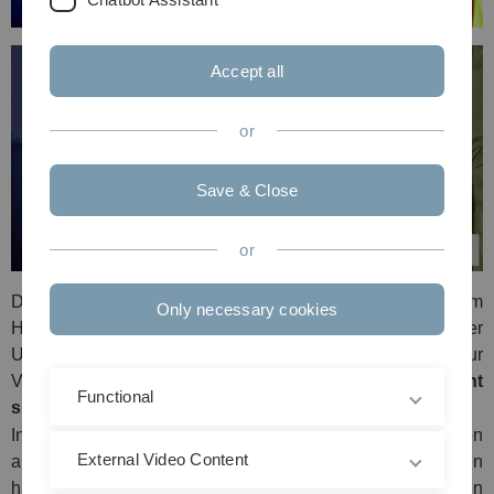
Accept all
or
Save & Close
or
Die Projektgruppe aus Mitgliedern der
Neuen Gruppe
im
Only necessary cookies
Haus der Kunst und der Experimentellen Musik der
Universität Ulm,
EMU,
lädt Sie herzlich ein zur
Veranstaltung:
Schattentöne oder von welchem Licht
Functional
sprach Platon
ein.
Inspiriert vom Höhlengleichnis Platons, der berühmten
External Video Content
antiken Geschichte von Demjenigen, der das Licht erfahren
hat und den in der Höhle in Gefangenschaft gehaltenen