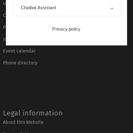
Ulm University glossary
Chatbot Assistant
Campus maps
Press
Privacy policy
Job opportunities
Event calendar
Phone directory
Legal information
About this Website