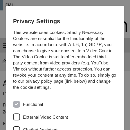
Skip
Skip
Skip
Skip
EMU
to
to
to
to
main
content
footer
search
Privacy Settings
navigation
This website uses cookies. Strictly Necessary
Cookies are essential for the functionality of the
website. In accordance with Art. 6, 1a) GDPR, you
Menu
can choose to give your consent to a Video Cookie.
The Video Cookie is set to offer embedded third-
EMU
...
2015 Art Lectures
party content from video providers (e.g. YouTube,
Vimeo) without further access protection. You can
revoke your consent at any time. To do so, simply go
Art Lectures
to our privacy policy page (link below) and change
the cookie settings.
Im MUZ gibt es etwas Neues: die Art Lectures
Functional
Freitags im Musikhaus, von 15 bis 16 Uhr, Musisches
Zentrum der Universität Ulm.
External Video Content
Eintritt frei.
Chatbot Assistant