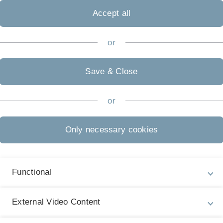
u, wenn du auf das Symbol "Kopf mit Glüh
Accept all
or
Save & Close
or
Only necessary cookies
Functional
External Video Content