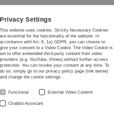
Skip
Skip
Skip
Skip
to
to
to
to
main
content
footer
search
Privacy Settings
navigation
This website uses cookies. Strictly Necessary Cookies
are essential for the functionality of the website. In
accordance with Art. 6, 1a) GDPR, you can choose to
ünes Klassenzimmer
Feldbotanik
give your consent to a Video Cookie. The Video Cookie is
set to offer embedded third-party content from video
e durch den Garten
Lebensraum Wald
Verbreitung von Nüssen mit Hilf
providers (e.g. YouTube, Vimeo) without further access
protection. You can revoke your consent at any time. To
do so, simply go to our privacy policy page (link below)
 Hilfe von Tieren
and change the cookie settings.
Garten. Die Blätter werden bunt. Die F
Functional
External Video Content
h Nahrung. Andere Tiere legen einen Win
ere ihre Spuren bei der Suche hinterla
Chatbot Assistant
cheln, Bucheckern, Haselnüssen & Co.?