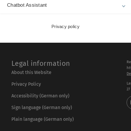
Chatbot Assistant
Privacy policy
Legal information
Re
ht
About this Website
De
La
Privacy Policy
27
Accessibility (German only)
Sign language (German only)
Plain language (German only)