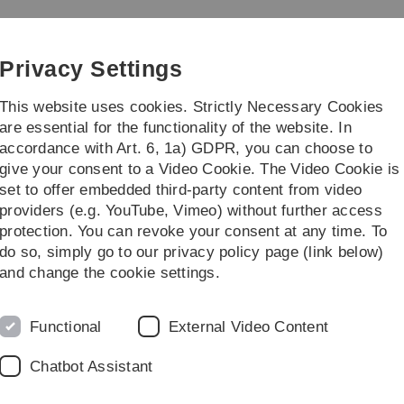
Skip
Skip
Skip
Skip
to
to
to
to
main
content
footer
search
Privacy Settings
navigation
This website uses cookies. Strictly Necessary Cookies
are essential for the functionality of the website. In
accordance with Art. 6, 1a) GDPR, you can choose to
service
Dpt. III-2 Human Resources Deve
give your consent to a Video Cookie. The Video Cookie is
set to offer embedded third-party content from video
providers (e.g. YouTube, Vimeo) without further access
protection. You can revoke your consent at any time. To
do so, simply go to our privacy policy page (link below)
Abt. III-2 Personalentwicklung, Gender und Diversity
and change the cookie settings.
Functional
External Video Content
ender und Diversity
Chatbot Assistant
Die Personalentwicklung ist interner Dienstleister
alle Beschäftigten der Universität Ulm. Wir