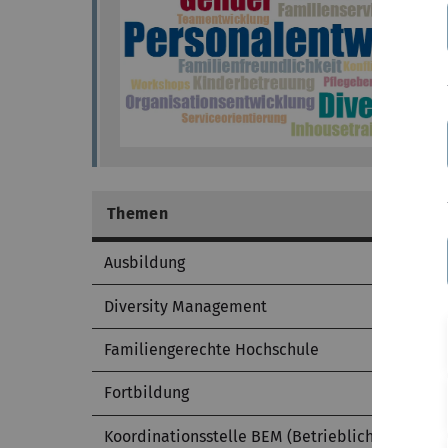
Themen
Ausbildung
Diversity Management
Familiengerechte Hochschule
Fortbildung
Koordinationsstelle BEM (Betriebliches