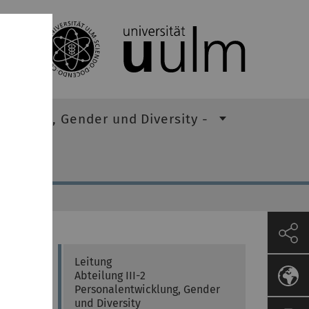
lopment, Gender und Diversity -
Thomas
Haimerl
Leitung
Abteilung III-2
 für
Personalentwicklung, Gender
und Diversity