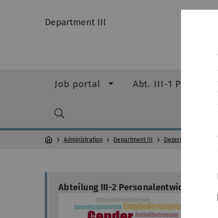
Department III
Job portal
Abt. III-1 Personal
Administration
Department III
Dezernat III (neu)
Abteilung III-2 Personalentwicklung, G