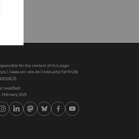
sponsible for the content of this page:
tps://www.uni-ulm.de/index.php?id=91236
zernat III
st modified:
 . February 2025