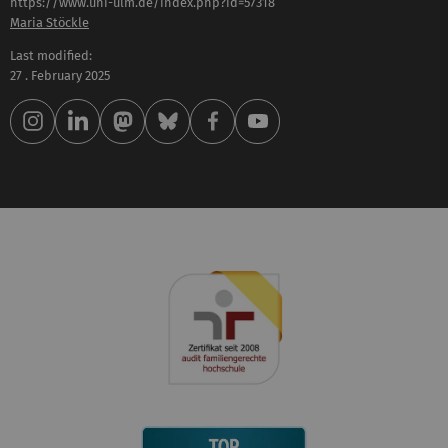
https://www.uni-ulm.de/index.php?id=57318
Maria Stöckle
Last modified:
27 . February 2025