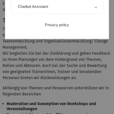
Ebene (Führung, Kommunikation, Konflikt) und der Ebene
Chatbot Assistant
der Selbstreflexion (Ressourcenmanagement, Rolle) statt.
Themen
Privacy policy
Themen umfassen interne Vernetzungsprozesse,
Konfliktmanagement, Personalführung, Personalauswahl,
Teamentwicklung und Organisationsentwicklung/ Change
Management.
Wir begleiten Sie bei der Zielklärung und geben Feedback
zu Ihren Planungen vor dem Hintergrund von Themen,
Rollen und Akteuren. Auch bei der Suche und Bewertung
von geeigneten Trainerinnen, Trainer und beratenden
Personen bieten wir Rückmeldungen an.
Abhängig von Themen und Ressourcen unterstützen wir in
folgenden Bereichen
Moderation und Konzeption von Workshops und
Veranstaltungen