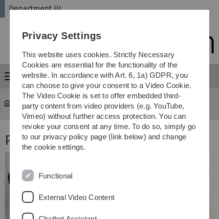
Skip
Skip
Skip
Skip
Department III
to
to
to
to
main
content
footer
search
Privacy Settings
navigation
This website uses cookies. Strictly Necessary
Cookies are essential for the functionality of the
website. In accordance with Art. 6, 1a) GDPR, you
Menu
can choose to give your consent to a Video Cookie.
The Video Cookie is set to offer embedded third-
Administration
...
Prozessbegleitung
party content from video providers (e.g. YouTube,
Vimeo) without further access protection. You can
revoke your consent at any time. To do so, simply go
Prozessbegleitung
to our privacy policy page (link below) and change
the cookie settings.
Functional
External Video Content
Chatbot Assistant