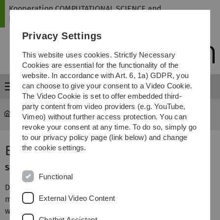
Skip
Skip
Skip
Skip
Kooperation COMPUTATIONAL SCIENCE and
to
to
to
to
ENGINEERING
main
content
footer
search
Privacy Settings
navigation
This website uses cookies. Strictly Necessary
Cookies are essential for the functionality of the
website. In accordance with Art. 6, 1a) GDPR, you
can choose to give your consent to a Video Cookie.
Menu
The Video Cookie is set to offer embedded third-
party content from video providers (e.g. YouTube,
mawi-cse
...
Berufspraktikum
Vimeo) without further access protection. You can
revoke your consent at any time. To do so, simply go
to our privacy policy page (link below) and change
Berufspraktikum
the cookie settings.
Sie studieren nach der FSPO CSE 2019:
Functional
Der Studienplan von CSE sieht ein mindestens 3-
External Video Content
monatiges Berufspraktikum vor, das mit 15 LP honoriert
wird. Es kann um drei oder sechs Monate verlängert
Chatbot Assistant