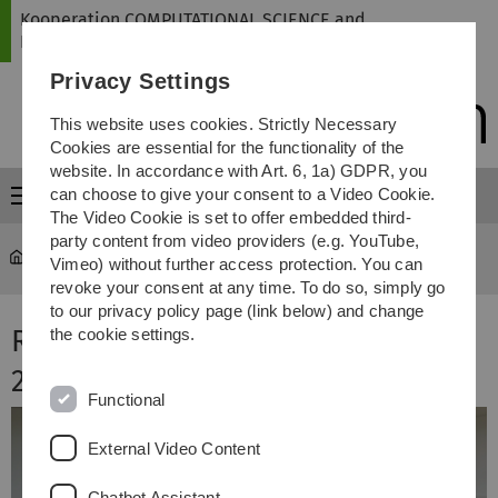
Skip
Skip
Skip
Skip
Kooperation COMPUTATIONAL SCIENCE and
to
to
to
to
ENGINEERING
main
content
footer
search
Privacy Settings
navigation
This website uses cookies. Strictly Necessary
Cookies are essential for the functionality of the
website. In accordance with Art. 6, 1a) GDPR, you
can choose to give your consent to a Video Cookie.
Menu
The Video Cookie is set to offer embedded third-
party content from video providers (e.g. YouTube,
mawi-cse
...
Modellierungswoche 2017
Vimeo) without further access protection. You can
revoke your consent at any time. To do so, simply go
to our privacy policy page (link below) and change
Rückblick - Modellierungswoche
the cookie settings.
2017
Functional
External Video Content
Chatbot Assistant