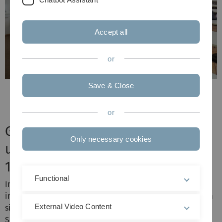
Accept all
or
Previous
Save & Close
Next
or
Good vibrations - Modellierung
Only necessary cookies
und Simulation vom 12.06. -
14.06.17
Functional
In die diesjährige Modellierungswoche kamen an CSE
interessierte Schülerinnen und Schüler der Oberstufe, um
External Video Content
sich eingehend mit dem Studiengang Computational
Science and Engineering (CSE) auseinanderzusetzen.